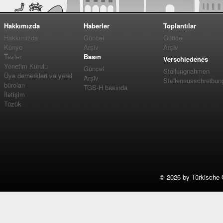
Hakkımızda
Haberler
Toplantılar
Hakkımızda
Güncel
Güncel
Künye
Arşiv
Arşiv
Tezler
Basın
Verschiedenes
Yönetim Kurulu
Güncel
Stellungnahmen
Üye dernerkleri ve yerel
Arşiv
Stellenausschreibun
büroları
TGS-H basında
İletişim
Tüzük
©
2026 by Türkische 