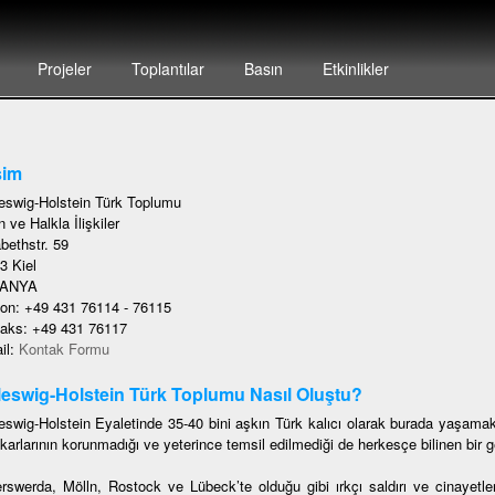
Projeler
Toplantılar
Basın
Etkinlikler
şim
eswig-Holstein Türk Toplumu
 ve Halkla İlişkiler
bethstr. 59
3 Kiel
ANYA
fon: +49 431 76114 - 76115
faks: +49 431 76117
il:
Kontak Formu
eswig-Holstein Türk Toplumu Nasıl Oluştu?
eswig-Holstein Eyaletinde 35-40 bini aşkın Türk kalıcı olarak burada yaşamak
karlarının korunmadığı ve yeterince temsil edilmediği de herkesçe bilinen bir ge
rswerda, Mölln, Rostock ve Lübeck’te olduğu gibi ırkçı saldırı ve cinayetler