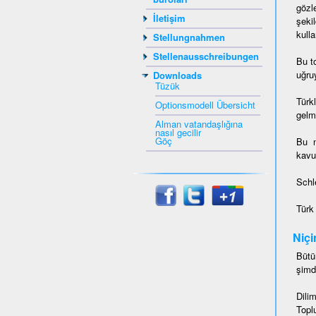
gözl
İletişim
şeki
kulla
Stellungnahmen
Stellenausschreibungen
Bu t
uğruy
Downloads
Tüzük
Türk
Optionsmodell Übersicht
gelmi
Alman vatandaşlığına
nasıl gecilir
Göç
Bu 
kavu
Schl
Türk
Niçi
Bütü
şimd
Dili
Topl