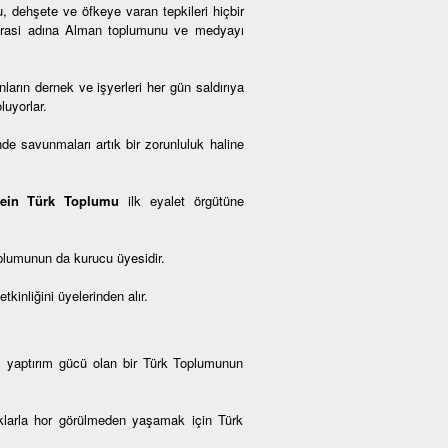
, dehşete ve öfkeye varan tepkileri hiçbir
okrasi adına Alman toplumunu ve medyayı
arın dernek ve işyerleri her gün saldırıya
luyorlar.
de savunmaları artık bir zorunluluk haline
tein Türk Toplumu
ilk eyalet örgütüne
plumunun da kurucu üyesidir.
inliğini üyelerinden alır.
, yaptırım gücü olan bir Türk Toplumunun
haklarla hor görülmeden yaşamak için Türk