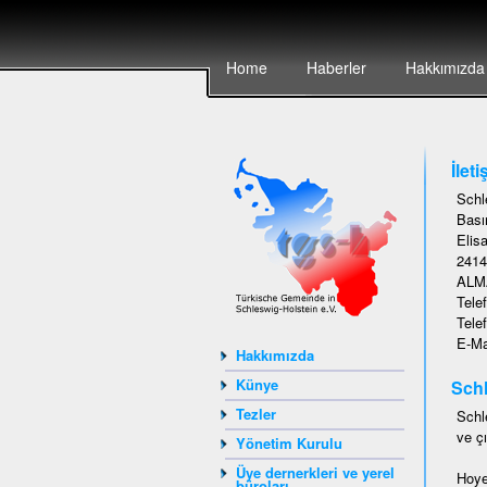
Home
Haberler
Hakkımızda
İleti
Schl
Basın
Elisa
2414
ALM
Tele
Tele
E-Ma
Hakkımızda
Künye
Schl
Tezler
Schl
ve çı
Yönetim Kurulu
Üye dernerkleri ve yerel
Hoye
büroları