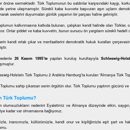
er önüne sermektedir. Türk Toplumunun bu saldırılar karşısındaki kaygı, korku
lde yerine ulaşmamıştır. Sürekli kaba kuvvete başvuran aşırı uçların dem
narak seslerini duyurmaları günlük yaşamın bir parçası haline gelmiştir.
oplumun kalkınmasına katkıda bulunan, çalışkan kendi halinde olan Türkler, onl
or. Onlar şiddet ve kaba kuvvetin, bunun sunucu ön yargıların sürekli hedefi o
lerin kendi ortak çıkar ve menfaatlerini demokratik hukuk kuralları çerçevesin
ştir.
nedenle
26 Kasım 1995’te
yapılan kuruluş kurultayıyla
Schleswig-Hols
şmuştur.
eswig-Holstein Türk Toplumu 2 Aralıkta Hamburg’ta kurulan ”Almanya Türk To
 Toplumu sahip çıkarsan senin örgütün olur. Türk Toplumu yaptırım gücünü ve etk
n Türk Toplumu?
n olumsuzlukların nedenini Eyaletimiz ve Almanya düzeyinde etkin, saygın
iye kadar var olmamasına bağlıyoruz.
mizle, inancımızla, kültürümüzle, kendi onur ve kişiliğimizle eşit şart ve 
umu.