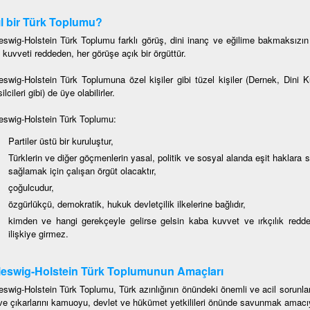
l bir Türk Toplumu?
eswig-Holstein Türk Toplumu farklı görüş, dini inanç ve eğilime bakmaksızın 
 kuvveti reddeden, her görüşe açık bir örgüttür.
eswig-Holstein Türk Toplumuna özel kişiler gibi tüzel kişiler (Dernek, Dini 
lcileri gibi) de üye olabilirler.
eswig-Holstein Türk Toplumu:
Partiler üstü bir kuruluştur,
Türklerin ve diğer göçmenlerin yasal, politik ve sosyal alanda eşit haklara 
sağlamak için çalışan örgüt olacaktır,
çoğulcudur,
özgürlükçü, demokratik, hukuk devletçilik ilkelerine bağlıdır,
kimden ve hangi gerekçeyle gelirse gelsin kaba kuvvet ve ırkçılık redde
ilişkiye girmez.
eswig-Holstein Türk Toplumunun Amaçları
eswig-Holstein Türk Toplumu, Türk azınlığının önündeki önemli ve acil sorun
ve çıkarlarını kamuoyu, devlet ve hükümet yetkilileri önünde savunmak amacı