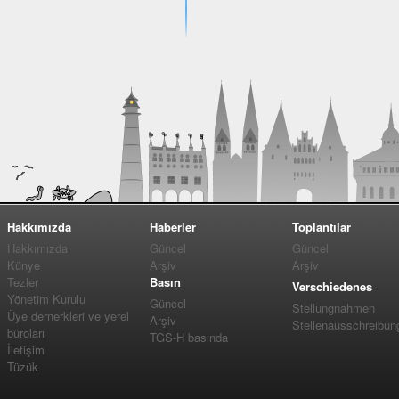
Hakkımızda
Haberler
Toplantılar
Hakkımızda
Güncel
Güncel
Künye
Arşiv
Arşiv
Tezler
Basın
Verschiedenes
Yönetim Kurulu
Güncel
Stellungnahmen
Üye dernerkleri ve yerel
Arşiv
Stellenausschreibun
büroları
TGS-H basında
İletişim
Tüzük