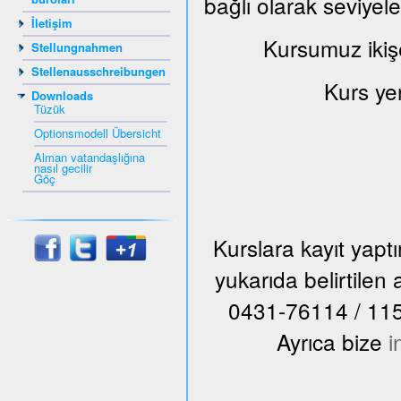
bağlı olarak seviyel
İletişim
Kursumuz ikiş
Stellungnahmen
Stellenausschreibungen
Kurs ye
Downloads
Tüzük
Optionsmodell Übersicht
Alman vatandaşlığına
nasıl gecilir
Göç
Kurslara kayıt yap
yukarıda belirtile
0431-76114 / 115 n
Ayrıca bize
i