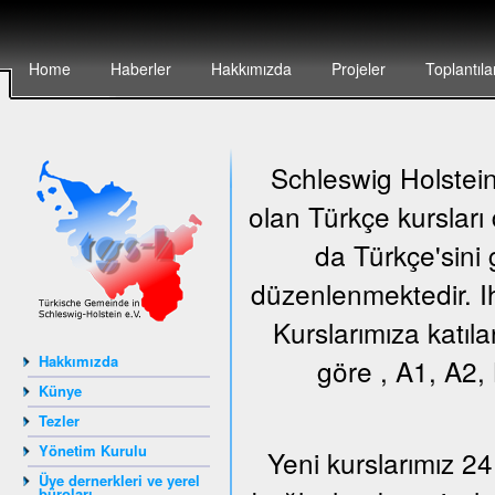
Home
Haberler
Hakkımızda
Projeler
Toplantıla
Schleswig Holstein 
olan Türkçe kursları
da Türkçe'sini 
düzenlenmektedir. Ih
Kurslarımıza katıla
Hakkımızda
göre , A1, A2, 
Künye
Tezler
Yönetim Kurulu
Yeni kurslarımız 24
Üye dernerkleri ve yerel
büroları