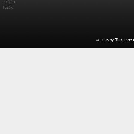
İletişim
Tüzük
©
2026 by Türkische 