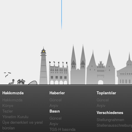
Hakkımızda
Haberler
Toplantılar
Hakkımızda
Güncel
Güncel
Künye
Arşiv
Arşiv
Tezler
Basın
Verschiedenes
Yönetim Kurulu
Güncel
Stellungnahmen
Üye dernerkleri ve yerel
Arşiv
Stellenausschreibun
büroları
TGS-H basında