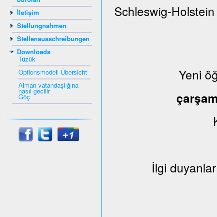
Schleswig-Holstein
İletişim
Stellungnahmen
Stellenausschreibungen
Downloads
Tüzük
Yeni ö
Optionsmodell Übersicht
Alman vatandaşlığına
nasıl gecilir
çarşa
Göç
İlgi duyanlar