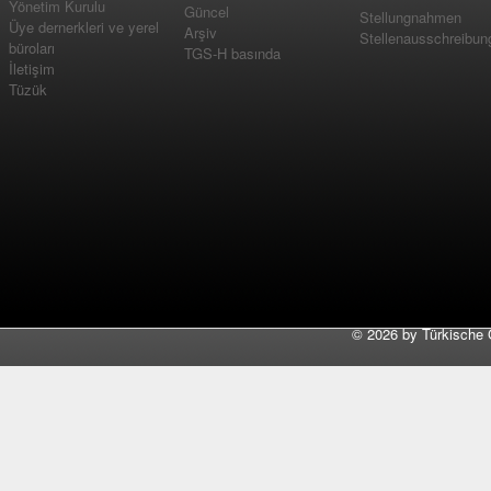
Yönetim Kurulu
Güncel
Stellungnahmen
Üye dernerkleri ve yerel
Arşiv
Stellenausschreibun
büroları
TGS-H basında
İletişim
Tüzük
©
2026 by Türkische 