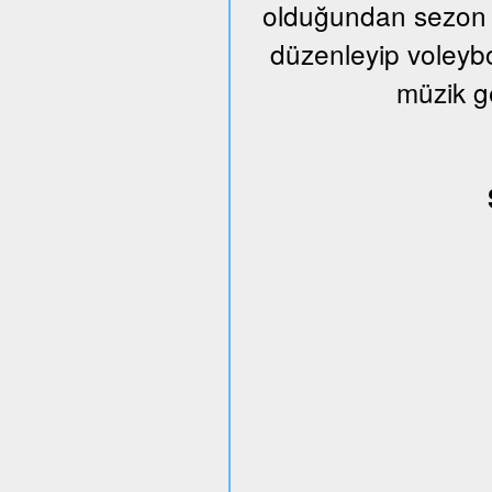
olduğundan sezon s
düzenleyip voleybo
müzik g