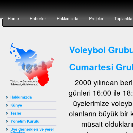
Home
Haberler
Hakkımızda
Projeler
Toplantıla
Voleybol Grubu
Cumartesi Gru
2000 yılından ber
günleri 16:00 ile 1
Hakkımızda
üyelerimize voley
Künye
olanların büyük bir 
Tezler
Yönetim Kurulu
müsait oldukları
Üye dernerkleri ve yerel
büroları