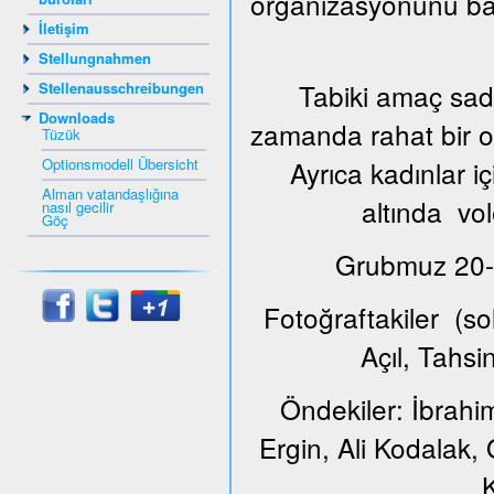
organizasyonunu ba
İletişim
Stellungnahmen
Tabiki amaç sade
Stellenausschreibungen
Downloads
zamanda rahat bir or
Tüzük
Optionsmodell Übersicht
Ayrıca kadınlar i
Alman vatandaşlığına
altında vol
nasıl gecilir
Göç
Grubmuz 20-65
Fotoğraftakiler (s
Açıl, Tahs
Öndekiler: İbrahi
Ergin, Ali Kodalak