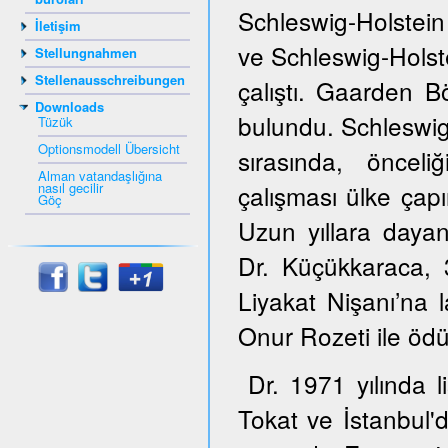
Schleswig-Holstein
İletişim
ve Schleswig-Hols
Stellungnahmen
Stellenausschreibungen
çalıştı. Gaarden B
Downloads
bulundu. Schleswig
Tüzük
Optionsmodell Übersicht
sırasında, öncel
Alman vatandaşlığına
nasıl gecilir
çalışması ülke çapı
Göç
Uzun yıllara dayana
Dr. Küçükkaraca,
Liyakat Nişanı’na 
Onur Rozeti ile ödül
Dr. 1971 yılında 
Tokat ve İstanbul'd