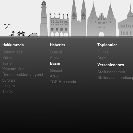
Hakkımızda
Haberler
Toplantılar
Hakkımızda
Güncel
Güncel
Künye
Arşiv
Arşiv
Tezler
Basın
Verschiedenes
Yönetim Kurulu
Güncel
Stellungnahmen
Üye dernerkleri ve yerel
Arşiv
Stellenausschreibun
büroları
TGS-H basında
İletişim
Tüzük