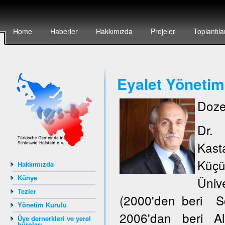
Home
Haberler
Hakkımızda
Projeler
Toplantıla
Eyalet Yönetim
Doze
Dr.
Kas
Küçü
Hakkımızda
Künye
Ünive
Tezler
(2000'den beri S
Yönetim Kurulu
2006'dan beri Al
Üye dernerkleri ve yerel
büroları