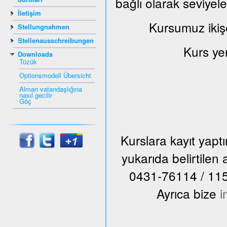
bağlı olarak seviyel
İletişim
Kursumuz ikiş
Stellungnahmen
Stellenausschreibungen
Kurs ye
Downloads
Tüzük
Optionsmodell Übersicht
Alman vatandaşlığına
nasıl gecilir
Göç
Kurslara kayıt yap
yukarıda belirtile
0431-76114 / 115 n
Ayrıca bize
i