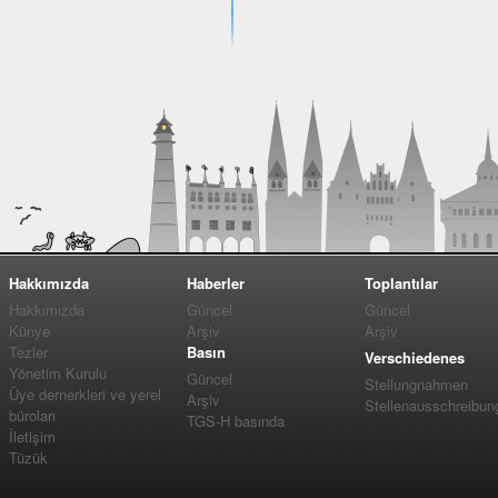
Hakkımızda
Haberler
Toplantılar
Hakkımızda
Güncel
Güncel
Künye
Arşiv
Arşiv
Tezler
Basın
Verschiedenes
Yönetim Kurulu
Güncel
Stellungnahmen
Üye dernerkleri ve yerel
Arşiv
Stellenausschreibun
büroları
TGS-H basında
İletişim
Tüzük