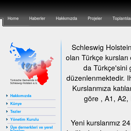
Home
Haberler
Hakkımızda
Projeler
Toplantıla
Schleswig Holstein 
olan Türkçe kursları
da Türkçe'sini 
düzenlenmektedir. Ih
Kurslarımıza katıla
Hakkımızda
göre , A1, A2, 
Künye
Tezler
Yönetim Kurulu
Yeni kurslarımız 24
Üye dernerkleri ve yerel
büroları