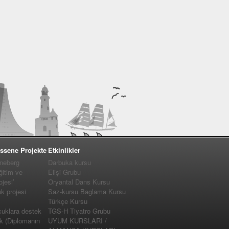
ssene Projekte
Etkinlikler
nneberg
Darbuka kursu
ğitim ve
Elişi Grubu
jesi’
Oryantal Dans Kursu
 projesi
Saz-kursu Baglama Kursu
Türkçe Kursu
cuklara destek
TGS-H Tiyatro Grubu
k (Diplomanın
UYUM KURSLARI /