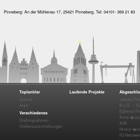
Pinneberg: An der Mühlenau 17, 25421 Pinneberg, Tel: 04101- 369 21 83
Toplantılar
Laufende Projekte
Abgeschlo
Güncel
JobLife Pi
Arşiv
B.u.S. – ‘E
Eğlence Pro
Verschiedenes
Anne �ocuk
Stellungnahmen
AIM
Stellenausschreibungen
Ilkokul �o
IQ-Netzwer