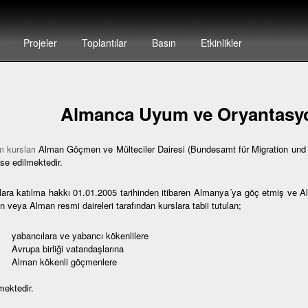
Projeler
Toplantılar
Basın
Etkinlikler
Almanca Uyum ve Oryantasyo
 kursları
Alman Göçmen ve Mülteciler Dairesi (Bundesamt für Migration und F
se edilmektedir.
lara katılma hakkı 01.01.2005 tarihinden itibaren Almanya´ya göç etmiş ve 
 veya Alman resmi daireleri tarafından kurslara tabii tutulan;
bancılara ve yabancı kökenlilere
rupa birliği vatandaşlarına
lman kökenli göçmenlere
mektedir.