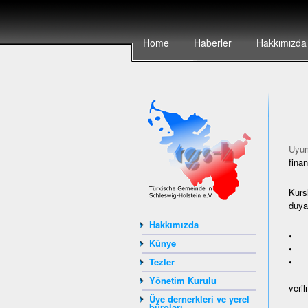
Home
Haberler
Hakkımızda
Uyum
finan
Kurs
duyan
Hakkımızda
• ya
Künye
• Av
• A
Tezler
Yönetim Kurulu
veril
Üye dernerkleri ve yerel
büroları