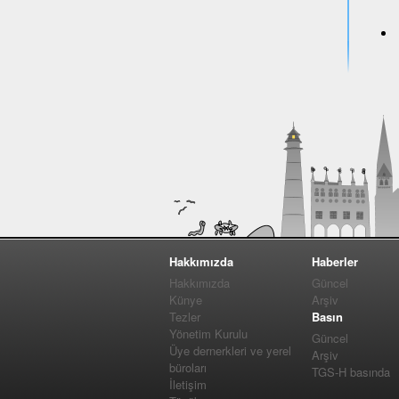
Hakkımızda
Haberler
Hakkımızda
Güncel
Künye
Arşiv
Tezler
Basın
Yönetim Kurulu
Güncel
Üye dernerkleri ve yerel
Arşiv
büroları
TGS-H basında
İletişim