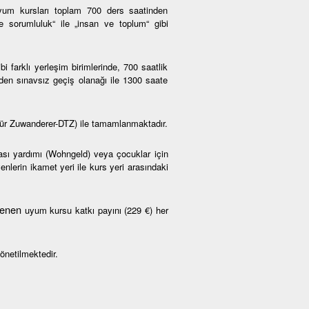
um kursları toplam 700 ders saatinden
ve sorumluluk“ ile „insan ve toplum“ gibi
farklı yerleşim birimlerinde, 700 saatlik
den sınavsız geçiş olanağı ile 1300 saate
ür Zuwanderer-DTZ) ile tamamlanmaktadır.
rası yardımı (Wohngeld) veya çocuklar için
nlerin ikamet yeri ile kurs yeri arasındaki
rlenen
uyum kursu katkı payını (229 €) her
önetilmektedir.