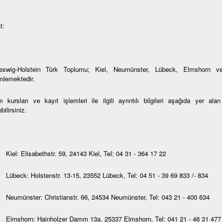
t:
eswig-Holstein Türk Toplumu; Kiel, Neumünster, Lübeck, Elmshorn ve
nlemektedir.
 kursları ve kayıt işlemleri ile ilgili ayrıntılı bilgileri aşağıda yer al
bilirsiniz.
Kiel: Elisabethstr. 59, 24143 Kiel, Tel: 04 31 - 364 17 22
Lübeck: Holstenstr. 13-15, 23552 Lübeck, Tel: 04 51 - 39 69 833 /- 834
Neumünster: Christianstr. 66, 24534 Neumünster, Tel: 043 21 - 400 634
Elmshorn: Hainholzer Damm 13a, 25337 Elmshorn, Tel: 041 21 - 46 31 477 