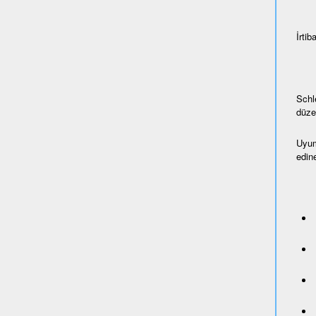
İrtiba
Schl
düze
Uyum
edine