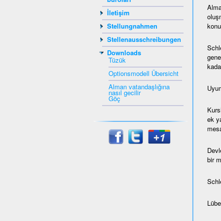
Alma
İletişim
oluş
konul
Stellungnahmen
Stellenausschreibungen
Schl
Downloads
gene
Tüzük
kada
Optionsmodell Übersicht
Alman vatandaşlığına
Uyum
nasıl gecilir
Göç
Kurs
ek ya
mesaf
Devl
bir 
Schl
Lübec