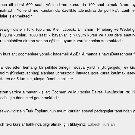
nca dil dersi 600 saat, yönlendirme kursu da 100 saat olmak üzere uy
maktadır. Yönlendirme kurslarında özellikle „demokraside politika“, „tarih 
ular işlenmektedir.
eswig-Holstein Türk Toplumu, Kiel, Lübeck, Elmshorn, Pineberg ve Wedel gibi 
l uyum kursları, 1000 saatlik bayanlar için uyum kursu ve 1000 ders saatin
r uzatılabilen okuma-yazma eğitimli uyum kursu imkanları sunmaktadır.
 kursları; göçmenlere yönelik kademeli A2-B1 Almanca sınavı (Deutschtest f
lar devletten herhangi bir şekilde örneğin; sosyal yardım (Bürgergeld), ev ki
rdım (Kinderzuschlag) alanlara ücretsizdir. İhtiyaca göre kursa katılmak isteye
e en az 5 km ise, ulaşım ücreti alabilirler.
tarafından beli
etten yardım almayan kişiler; Göçmen ve Mülteciler Dairesi
modül için ödemeleri gerekmektedir.
eswig-Holstein Türk Toplumunun uyum kursları sosyal pedagoglar tarafından y
k´teki kurslar hakkında bilgi almak için tıklayınız:
Lübeck Kursları