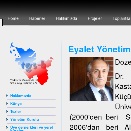
Home
Haberler
Hakkımızda
Projeler
Toplantıla
Eyalet Yönetim
Doze
Dr.
Kas
Küçü
Hakkımızda
Künye
Ünive
Tezler
(2000'den beri S
Yönetim Kurulu
2006'dan beri Al
Üye dernerkleri ve yerel
büroları