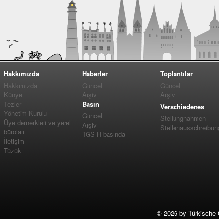
Hakkımızda
Haberler
Toplantılar
Hakkımızda
Güncel
Güncel
Künye
Arşiv
Arşiv
Tezler
Basın
Verschiedenes
Yönetim Kurulu
Güncel
Stellungnahmen
Üye dernerkleri ve yerel
Arşiv
Stellenausschreibun
büroları
TGS-H basında
İletişim
Tüzük
©
2026 by Türkische 