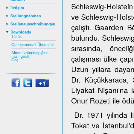
Schleswig-Holstein
İletişim
ve Schleswig-Hols
Stellungnahmen
Stellenausschreibungen
çalıştı. Gaarden B
Downloads
bulundu. Schleswig
Tüzük
Optionsmodell Übersicht
sırasında, öncel
Alman vatandaşlığına
nasıl gecilir
çalışması ülke çapı
Göç
Uzun yıllara dayana
Dr. Küçükkaraca,
Liyakat Nişanı’na 
Onur Rozeti ile ödül
Dr. 1971 yılında 
Tokat ve İstanbul'd