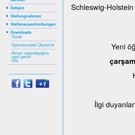
Schleswig-Holstein
İletişim
Stellungnahmen
Stellenausschreibungen
Downloads
Tüzük
Yeni ö
Optionsmodell Übersicht
Alman vatandaşlığına
nasıl gecilir
çarşa
Göç
İlgi duyanlar