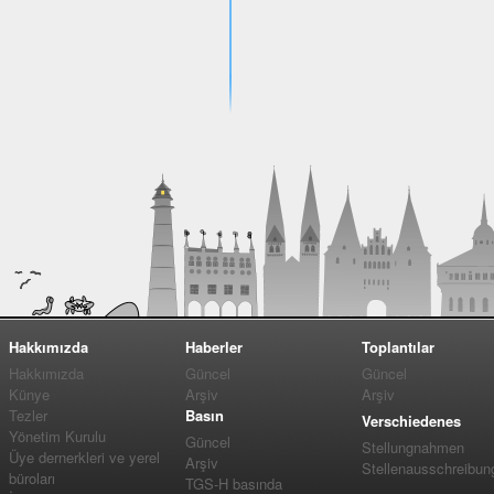
Hakkımızda
Haberler
Toplantılar
Hakkımızda
Güncel
Güncel
Künye
Arşiv
Arşiv
Tezler
Basın
Verschiedenes
Yönetim Kurulu
Güncel
Stellungnahmen
Üye dernerkleri ve yerel
Arşiv
Stellenausschreibun
büroları
TGS-H basında