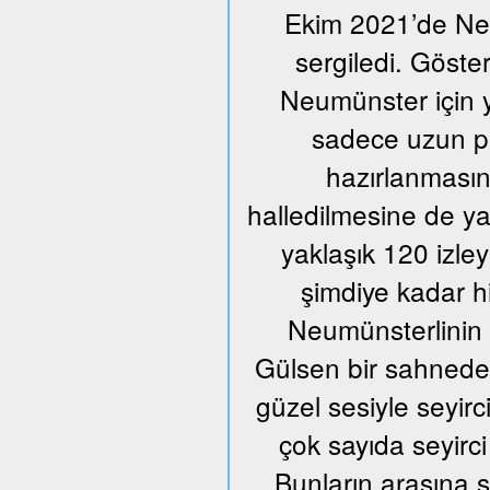
Ekim 2021’de Neum
sergiledi. Göste
Neumünster için y
sadece uzun pr
hazırlanmasın
halledilmesine de ya
yaklaşık 120 izle
şimdiye kadar h
Neumünsterlinin 
Gülsen bir sahnede ü
güzel sesiyle seyir
çok sayıda seyirci
Bunların arasına