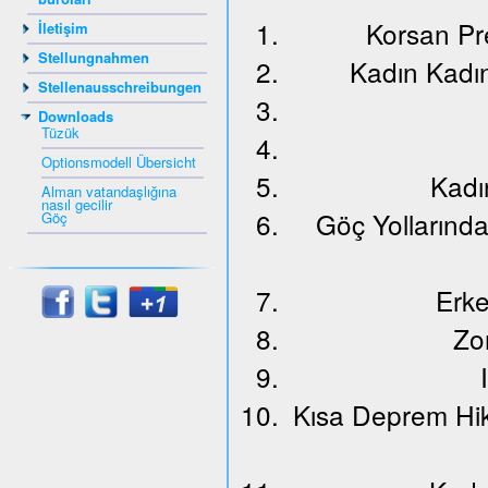
Korsan Pr
İletişim
Stellungnahmen
Kadın Kadı
Stellenausschreibungen
Downloads
Tüzük
Optionsmodell Übersicht
Kadı
Alman vatandaşlığına
nasıl gecilir
Göç Yollarınd
Göç
Erke
Zo
Kısa Deprem Hik