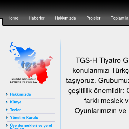
Home
Haberler
Hakkımızda
Projeler
Toplantıla
TGS-H Tiyatro Gr
konularımızı Türkç
taşıyoruz. Grubumuz
çeşitlilik önemlidir
Hakkımızda
farklı meslek v
Künye
Oyunlarımızın ve 
Tezler
Yönetim Kurulu
Üye dernerkleri ve yerel
büroları