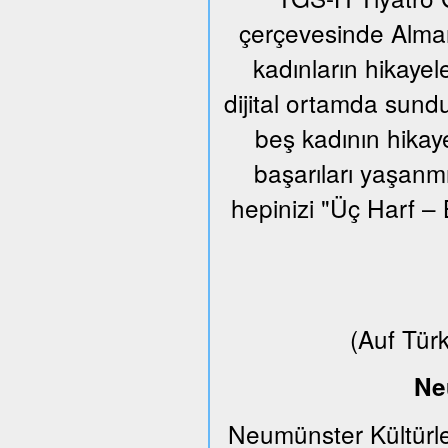
çerçevesinde Alman
kadınların hikayel
dijital ortamda sund
beş kadının hikaye
başarıları yaşanm
hepinizi "Üç Harf – 
(Auf Tür
Ne
Neumünster Kültürle