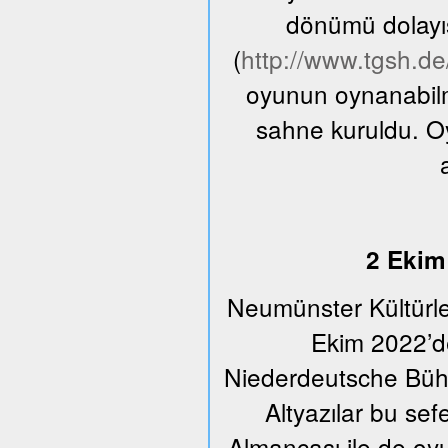
dönümü dolayıs
(
http://www.tgsh.d
oyunun oynanabilme
sahne kuruldu. O
2 Ekim 
Neumünster Kültürle
Ekim 2022’de
Niederdeutsche Bühn
Altyazılar bu se
Almancası ile de oyu