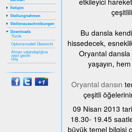
etkileyici harek
İletişim
çeşitli
Stellungnahmen
Stellenausschreibungen
Bu dansla kendi
Downloads
Tüzük
hissedecek, esnekli
Optionsmodell Übersicht
Oryantal dansla 
Alman vatandaşlığına
nasıl gecilir
Göç
yaşayın, hem d
Oryantal dansın
te
çeşitli öğelerin
09 Nisan 2013 tari
18.30- 19.45 saatle
büyük temel bilgisi