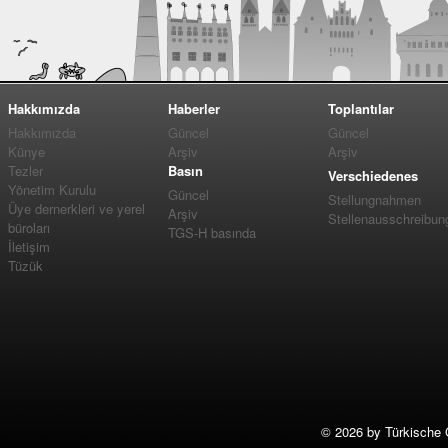
Hakkımızda
Haberler
Toplantılar
Hakkımızda
Güncel
Güncel
Künye
Arşiv
Arşiv
Tezler
Basın
Verschiedenes
Yönetim Kurulu
Güncel
Stellungnahmen
Üye dernerkleri ve yerel
Arşiv
Stellenausschreibun
büroları
TGS-H basında
İletişim
Tüzük
©
2026 by Türkische 