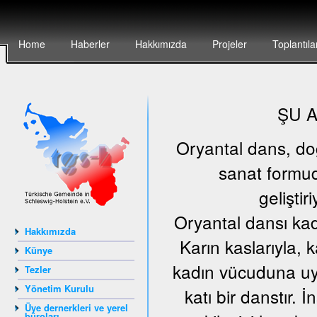
Home
Haberler
Hakkımızda
Projeler
Toplantıla
ŞU 
Oryantal dans, doğu
sanat formud
geliştir
Oryantal dansı kad
Hakkımızda
Karın kaslarıyla, 
Künye
kadın vücuduna uyg
Tezler
Yönetim Kurulu
katı bir danstır.
Üye dernerkleri ve yerel
büroları