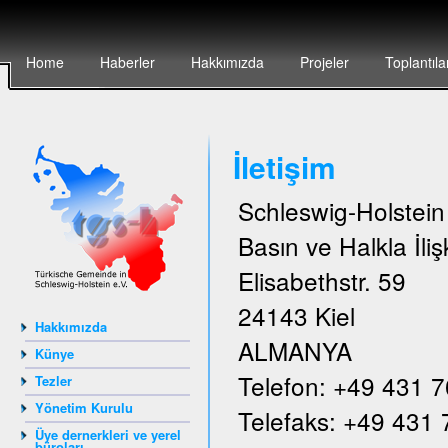
Home
Haberler
Hakkımızda
Projeler
Toplantıla
İletişim
Schleswig-Holstei
Basın ve Halkla İlişk
Elisabethstr. 59
24143 Kiel
Hakkımızda
ALMANYA
Künye
Telefon: +49 431 
Tezler
Yönetim Kurulu
Telefaks: +49 431
Üye dernerkleri ve yerel
büroları