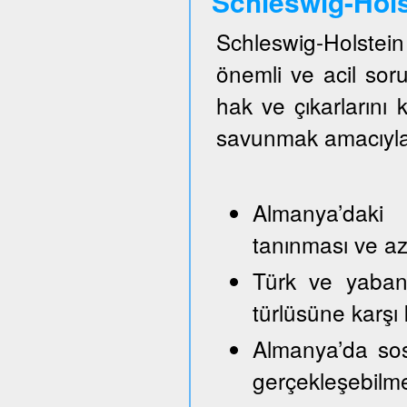
Schleswig-Hol
Schleswig-Holste
önemli ve acil so
hak ve çıkarlarını
savunmak amacıyla
Almanya’daki 
tanınması ve azı
Türk ve yabancı
türlüsüne karşı
Almanya’da sos
gerçekleşebilm