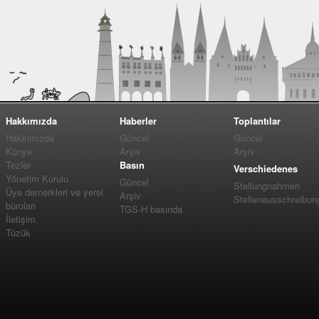
Hakkımızda
Haberler
Toplantılar
Hakkımızda
Güncel
Güncel
Künye
Arşiv
Arşiv
Tezler
Basın
Verschiedenes
Yönetim Kurulu
Güncel
Stellungnahmen
Üye dernerkleri ve yerel
Arşiv
Stellenausschreibun
büroları
TGS-H basında
İletişim
Tüzük