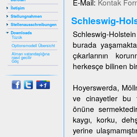
E-Mail:
Kontak For
İletişim
Stellungnahmen
Schleswig-Hols
Stellenausschreibungen
Schleswig-Holstein 
Downloads
Tüzük
burada yaşamakta
Optionsmodell Übersicht
çıkarlarının kor
Alman vatandaşlığına
nasıl gecilir
Göç
herkesçe bilinen bir
Hoyerswerda, Mölln,
ve cinayetler bu t
önüne sermektedir
kaygı, korku, dehş
yerine ulaşmamıştı