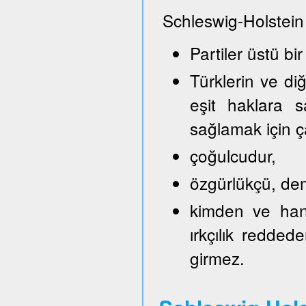
Schleswig-Holstein
Partiler üstü bir
Türklerin ve di
eşit haklara s
sağlamak için ça
çoğulcudur,
özgürlükçü, demo
kimden ve hang
ırkçılık reddede
girmez.