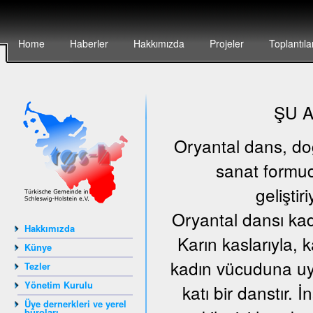
Home
Haberler
Hakkımızda
Projeler
Toplantıla
ŞU 
Oryantal dans, doğu
sanat formud
geliştir
Oryantal dansı kad
Hakkımızda
Karın kaslarıyla, 
Künye
kadın vücuduna uyg
Tezler
Yönetim Kurulu
katı bir danstır.
Üye dernerkleri ve yerel
büroları