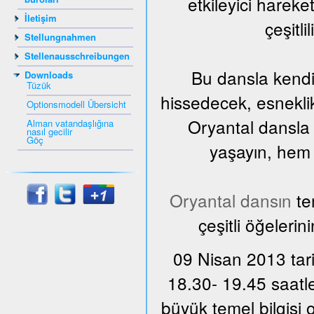
etkileyici harek
İletişim
çeşitli
Stellungnahmen
Stellenausschreibungen
Bu dansla kendi
Downloads
Tüzük
hissedecek, esnekli
Optionsmodell Übersicht
Oryantal dansla 
Alman vatandaşlığına
nasıl gecilir
Göç
yaşayın, hem d
Oryantal dansın
te
çeşitli öğelerin
09 Nisan 2013 tari
18.30- 19.45 saatle
büyük temel bilgisi