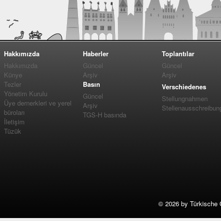
Hakkımızda
Haberler
Toplantılar
Hakkımızda
Güncel
Güncel
Künye
Arşiv
Arşiv
Tezler
Basın
Verschiedenes
Yönetim Kurulu
Güncel
Stellungnahmen
Üye dernerkleri ve yerel
Arşiv
Stellenausschreibun
büroları
TGS-H basında
İletişim
Tüzük
©
2026 by Türkische 