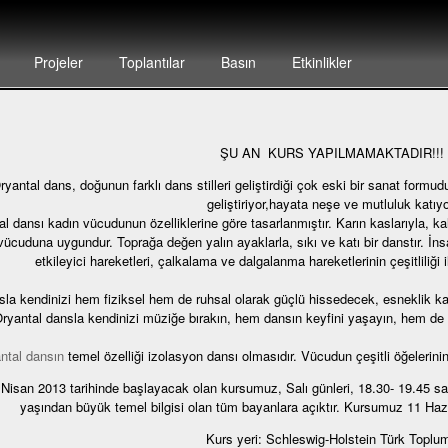
Projeler
Toplantılar
Basın
Etkinlikler
ŞU AN KURS YAPILMAMAKTADIR!!!
ryantal dans, doğunun farklı dans stilleri geliştirdiği çok eski bir sanat formu
geliştiriyor,hayata neşe ve mutluluk katıyo
l dansı kadın vücudunun özelliklerine göre tasarlanmıştır. Karın kaslarıyla, kal
vücuduna uygundur. Toprağa değen yalın ayaklarla, sıkı ve katı bir danstır. 
etkileyici hareketleri, çalkalama ve dalgalanma hareketlerinin çeşitliliği 
sla kendinizi hem fiziksel hem de ruhsal olarak güçlü hissedecek, esneklik 
ryantal dansla kendinizi müziğe bırakın, hem dansın keyfini yaşayın, hem de k
ntal dansın
temel özelliği izolasyon dansı olmasıdır. Vücudun çeşitli öğelerinin 
 Nisan 2013 tarihinde başlayacak olan kursumuz, Salı günleri, 18.30- 19.45 saa
yaşından büyük temel bilgisi olan tüm bayanlara açıktır. Kursumuz 11 Hazi
Kurs yeri: Schleswig-Holstein Türk Toplu