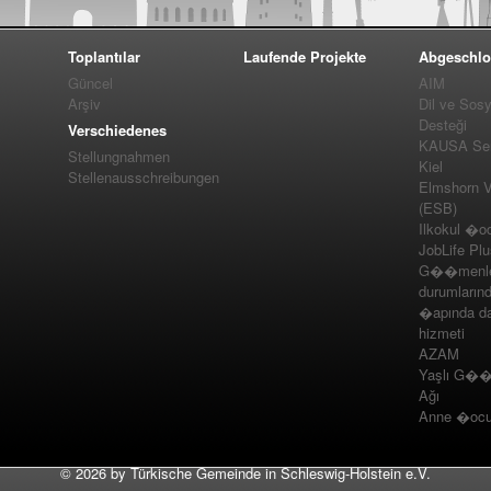
Toplantılar
Laufende Projekte
Abgeschlo
Güncel
AIM
Arşiv
Dil ve Sos
Desteği
Verschiedenes
KAUSA Ser
Stellungnahmen
Kiel
Stellenausschreibungen
Elmshorn Vel
(ESB)
Ilkokul �o
JobLife Pl
G��menler
durumlarınd
�apında da
hizmeti
AZAM
Yaşlı G��m
Ağı
Anne �ocuk
©
2026 by Türkische Gemeinde in Schleswig-Holstein e.V.