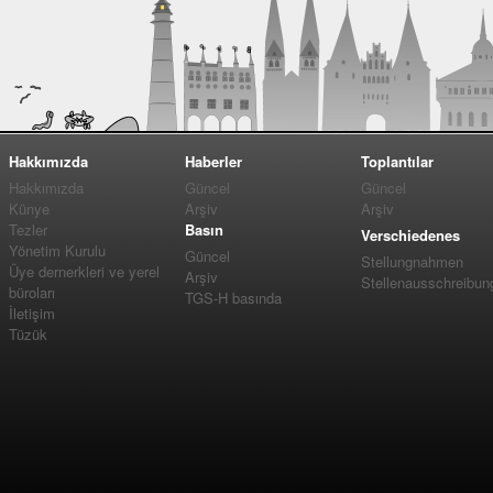
Hakkımızda
Haberler
Toplantılar
Hakkımızda
Güncel
Güncel
Künye
Arşiv
Arşiv
Tezler
Basın
Verschiedenes
Yönetim Kurulu
Güncel
Stellungnahmen
Üye dernerkleri ve yerel
Arşiv
Stellenausschreibun
büroları
TGS-H basında
İletişim
Tüzük