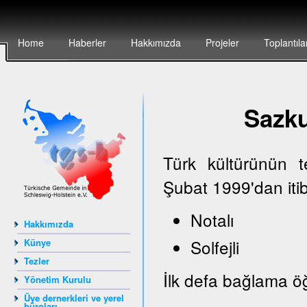
Home
Haberler
Hakkımızda
Projeler
Toplantıla
Sazk
Türk kültürünün 
Şubat 1999'dan iti
Notalı
Hakkımızda
Solfejli
Künye
Tezler
İlk defa bağlama öğ
Yönetim Kurulu
Üye dernerkleri ve yerel
büroları