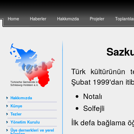
Home
Haberler
Hakkımızda
Projeler
Toplantıla
Sazk
Türk kültürünün 
Şubat 1999'dan iti
Notalı
Hakkımızda
Solfejli
Künye
Tezler
İlk defa bağlama öğ
Yönetim Kurulu
Üye dernerkleri ve yerel
büroları