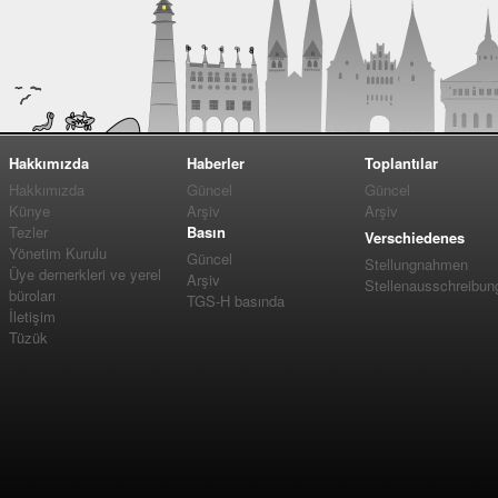
Hakkımızda
Haberler
Toplantılar
Hakkımızda
Güncel
Güncel
Künye
Arşiv
Arşiv
Tezler
Basın
Verschiedenes
Yönetim Kurulu
Güncel
Stellungnahmen
Üye dernerkleri ve yerel
Arşiv
Stellenausschreibun
büroları
TGS-H basında
İletişim
Tüzük