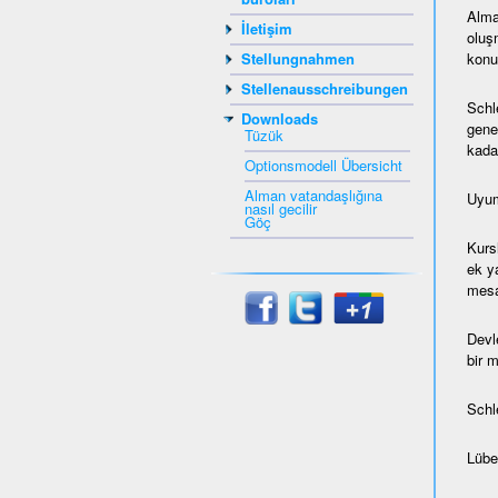
Alma
İletişim
oluş
konul
Stellungnahmen
Stellenausschreibungen
Schl
Downloads
gene
Tüzük
kada
Optionsmodell Übersicht
Alman vatandaşlığına
Uyum
nasıl gecilir
Göç
Kurs
ek ya
mesaf
Devl
bir 
Schl
Lübec