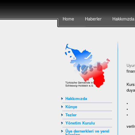
Home
Haberler
Hakkımızda
Uyum
finan
Kurs
duyan
Hakkımızda
• ya
Künye
• Av
• A
Tezler
Yönetim Kurulu
veril
Üye dernerkleri ve yerel
büroları