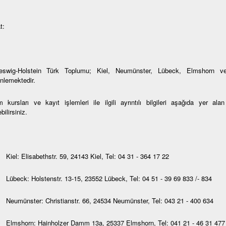
t:
eswig-Holstein Türk Toplumu; Kiel, Neumünster, Lübeck, Elmshorn ve
nlemektedir.
 kursları ve kayıt işlemleri ile ilgili ayrıntılı bilgileri aşağıda yer al
bilirsiniz.
Kiel: Elisabethstr. 59, 24143 Kiel, Tel: 04 31 - 364 17 22
Lübeck: Holstenstr. 13-15, 23552 Lübeck, Tel: 04 51 - 39 69 833 /- 834
Neumünster: Christianstr. 66, 24534 Neumünster, Tel: 043 21 - 400 634
Elmshorn: Hainholzer Damm 13a, 25337 Elmshorn, Tel: 041 21 - 46 31 477 