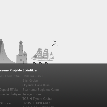
ssene Projekte
Etkinlikler
i- Okul İttifakı
Darbuka kursu
Elişi Grubu
Oryantal Dans Kursu
 Doppel Effekt
Saz-kursu Baglama Kursu
enler İletişim
Türkçe Kursu
TGS-H Tiyatro Grubu
ğitim ve
UYUM KURSLARI /