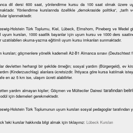
nca dil dersi 600 saat, yönlendirme kursu da 100 saat olmak üzere uy
maktadır. Yönlendirme kurslarında özellikle „demokraside politika“, „tarih 
ular işlenmektedir.
eswig-Holstein Türk Toplumu, Kiel, Lübeck, Elmshorn, Pineberg ve Wedel gibi 
l uyum kursları, 1000 saatlik bayanlar için uyum kursu ve 1000 ders saatin
r uzatılabilen okuma-yazma eğitimli uyum kursu imkanları sunmaktadır.
 kursları; göçmenlere yönelik kademeli A2-B1 Almanca sınavı (Deutschtest f
lar devletten herhangi bir şekilde örneğin; sosyal yardım (Bürgergeld), ev ki
rdım (Kinderzuschlag) alanlara ücretsizdir. İhtiyaca göre kursa katılmak isteye
e en az 5 km ise, ulaşım ücreti alabilirler.
tarafından beli
etten yardım almayan kişiler; Göçmen ve Mülteciler Dairesi
modül için ödemeleri gerekmektedir.
eswig-Holstein Türk Toplumunun uyum kursları sosyal pedagoglar tarafından y
k´teki kurslar hakkında bilgi almak için tıklayınız:
Lübeck Kursları