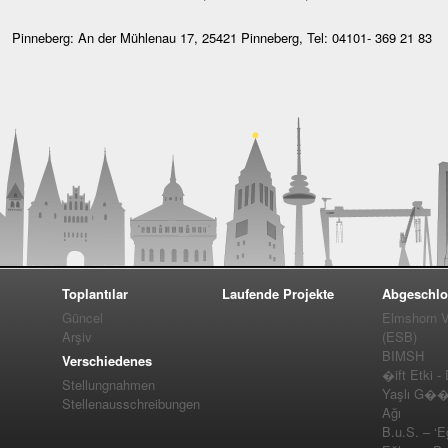
Pinneberg: An der Mühlenau 17, 25421 Pinneberg, Tel: 04101- 369 21 83
Toplantılar
Laufende Projekte
Abgeschlo
Güncel
Elmshorn Vel
Arşiv
(ESB)
BIMSH
Verschiedenes
�ift Etki -
Stellungnahmen
Yaşlı G��m
Stellenausschreibungen
Ağı
B.u.S. – ‘E