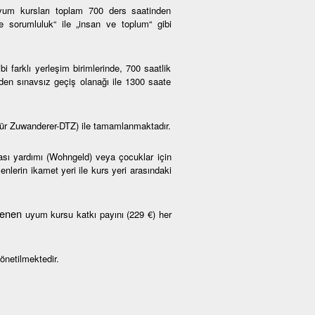
um kursları toplam 700 ders saatinden
ve sorumluluk“ ile „insan ve toplum“ gibi
farklı yerleşim birimlerinde, 700 saatlik
den sınavsız geçiş olanağı ile 1300 saate
ür Zuwanderer-DTZ) ile tamamlanmaktadır.
rası yardımı (Wohngeld) veya çocuklar için
nlerin ikamet yeri ile kurs yeri arasındaki
rlenen
uyum kursu katkı payını (229 €) her
önetilmektedir.