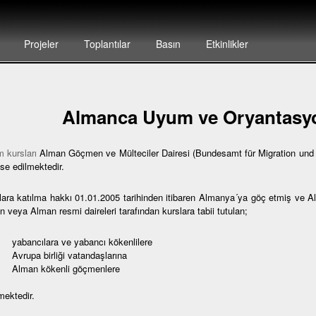
Projeler
Toplantılar
Basın
Etkinlikler
Almanca Uyum ve Oryantasyo
 kursları
Alman Göçmen ve Mülteciler Dairesi (Bundesamt für Migration und F
se edilmektedir.
lara katılma hakkı 01.01.2005 tarihinden itibaren Almanya´ya göç etmiş ve 
 veya Alman resmi daireleri tarafından kurslara tabii tutulan;
bancılara ve yabancı kökenlilere
rupa birliği vatandaşlarına
lman kökenli göçmenlere
mektedir.