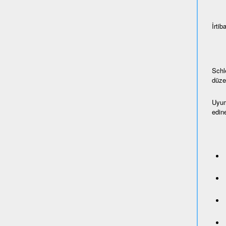
İrtiba
Schl
düze
Uyum
edine