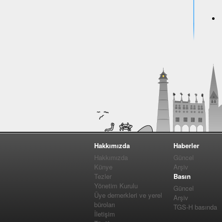
Hakkımızda
Haberler
Hakkımızda
Güncel
Künye
Arşiv
Tezler
Basın
Yönetim Kurulu
Güncel
Üye dernerkleri ve yerel
Arşiv
büroları
TGS-H basında
İletişim