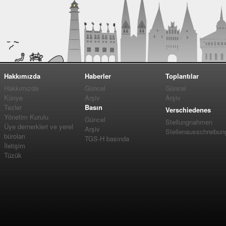
Hakkımızda
Haberler
Toplantılar
Hakkımızda
Güncel
Güncel
Künye
Arşiv
Arşiv
Tezler
Basın
Verschiedenes
Yönetim Kurulu
Güncel
Stellungnahmen
Üye dernerkleri ve yerel
Arşiv
Stellenausschreibun
büroları
TGS-H basında
İletişim
Tüzük