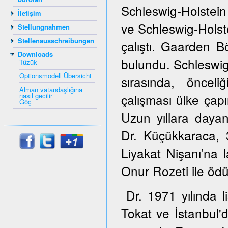
Schleswig-Holstein
İletişim
ve Schleswig-Hols
Stellungnahmen
Stellenausschreibungen
çalıştı. Gaarden B
Downloads
bulundu. Schleswig
Tüzük
Optionsmodell Übersicht
sırasında, öncel
Alman vatandaşlığına
nasıl gecilir
çalışması ülke çapı
Göç
Uzun yıllara dayana
Dr. Küçükkaraca,
Liyakat Nişanı’na 
Onur Rozeti ile ödül
Dr. 1971 yılında 
Tokat ve İstanbul'd