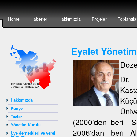
Home
Haberler
Hakkımızda
Projeler
Toplantıla
Eyalet Yönetim
Doze
Dr.
Kas
Küçü
Hakkımızda
Künye
Ünive
Tezler
(2000'den beri S
Yönetim Kurulu
2006'dan beri Al
Üye dernerkleri ve yerel
büroları