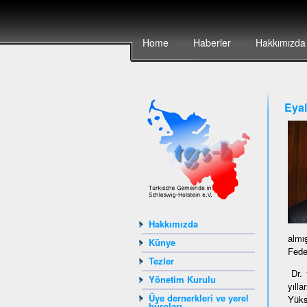
Home
Haberler
Hakkımızda
Eyal
Hakkımızda
almı
Künye
Fede
Tezler
Dr. 
Yönetim Kurulu
yıll
Üye dernerkleri ve yerel
Yüks
büroları