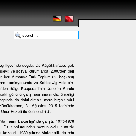
aç ilçesinde doğdu. Dr. Küçükkaraca, çok
onseyi) ve sosyal kurumlarda (2000'den beri
n beri Almanya Türk Toplumu 2. başkanı)
rogram komisyonunda ve Schleswig-Holstein
rden Bölge Kooperatifinin Denetim Kurulu
aki gönüllü çalışması sırasında, önceliği
çapında da dahil olmak üzere birçok ödül
r. Küçükkaraca, 31 Ağustos 2015 tarihinde
nur Rozeti ile ödüllendirildi.
da Tarım Bakanlığı'nda çalıştı. 1973-1978
ik- Fizik bölümünden mezun oldu. 1982'de
urs kazandı. 1989 yılında Matematik dalında