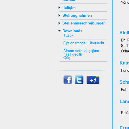
Yöne
İletişim
Stellungnahmen
Stellenausschreibungen
Downloads
Stel
Tüzük
Dr. 
Optionsmodell Übersicht
Sali
Alman vatandaşlığına
Orha
nasıl gecilir
Göç
Kas
Fund
Schr
Fatm
Lan
Prof
Ersa