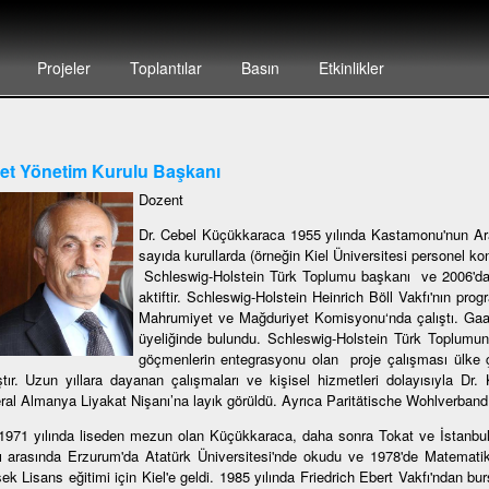
Projeler
Toplantılar
Basın
Etkinlikler
et Yönetim Kurulu Başkanı
Dozent
Dr. Cebel Küçükkaraca 1955 yılında Kastamonu'nun Ar
sayıda kurullarda (örneğin Kiel Üniversitesi personel k
Schleswig-Holstein Türk Toplumu başkanı ve 2006'da
aktiftir. Schleswig-Holstein Heinrich Böll Vakfı'nın p
Mahrumiyet ve Mağduriyet Komisyonu‘nda çalıştı. Gaa
üyeliğinde bulundu. Schleswig-Holstein Türk Toplumund
göçmenlerin entegrasyonu olan proje çalışması ülke 
ştır. Uzun yıllara dayanan çalışmaları ve kişisel hizmetleri dolayısıyla D
ral Almanya Liyakat Nişanı’na layık görüldü. Ayrıca Paritätische Wohlverband O
1971 yılında liseden mezun olan Küçükkaraca, daha sonra Tokat ve İstanbul'
arı arasında Erzurum'da Atatürk Üniversitesi'nde okudu ve 1978'de Matemat
ek Lisans eğitimi için Kiel'e geldi. 1985 yılında Friedrich Ebert Vakfı'ndan b