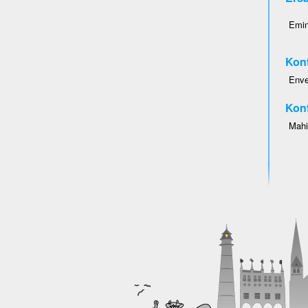
Emin
Kont
Enve
Kont
Mahi