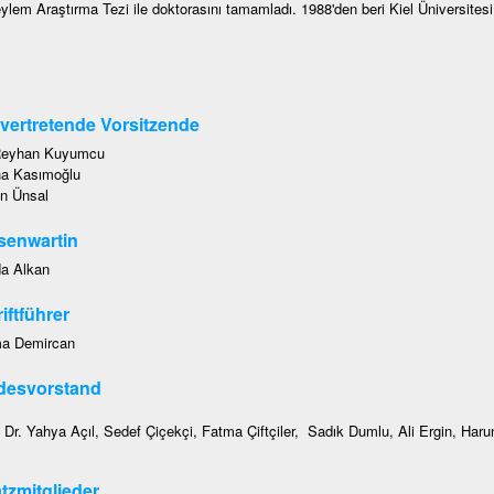
ylem Araştırma Tezi ile doktorasını tamamladı. 1988'den beri Kiel Üniversitesi
lvertretende Vorsitzende
Reyhan Kuyumcu
ha Kasımoğlu
n Ünsal
senwartin
a Alkan
iftführer
a Demircan
desvorstand
. Dr. Yahya Açıl, Sedef Çiçekçi, Fatma Çiftçiler, Sadık Dumlu, Ali Ergin, Har
tzmitglieder