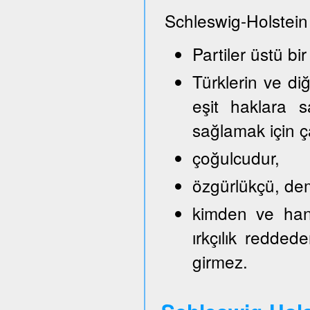
Schleswig-Holstein
Partiler üstü bir
Türklerin ve di
eşit haklara s
sağlamak için ça
çoğulcudur,
özgürlükçü, demo
kimden ve hang
ırkçılık reddede
girmez.