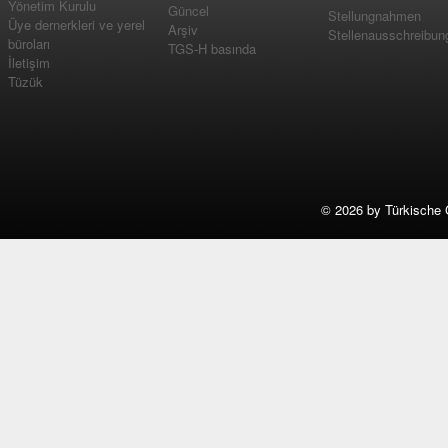
Yönetim Kurulu
Güncel
Stellungnahmen
Üye dernerkleri ve yerel
Arşiv
Stellenausschreibun
büroları
TGS-H basında
İletişim
Tüzük
©
2026 by Türkische 