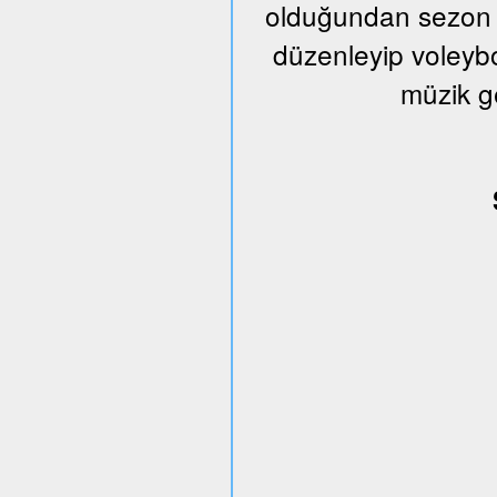
olduğundan sezon s
düzenleyip voleybo
müzik g