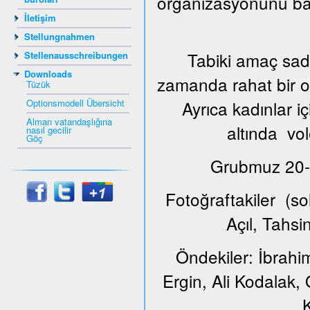
organizasyonunu ba
İletişim
Stellungnahmen
Tabiki amaç sade
Stellenausschreibungen
Downloads
zamanda rahat bir or
Tüzük
Optionsmodell Übersicht
Ayrıca kadınlar i
Alman vatandaşlığına
altında vol
nasıl gecilir
Göç
Grubmuz 20-65
Fotoğraftakiler (s
Açıl, Tahs
Öndekiler: İbrahi
Ergin, Ali Kodalak