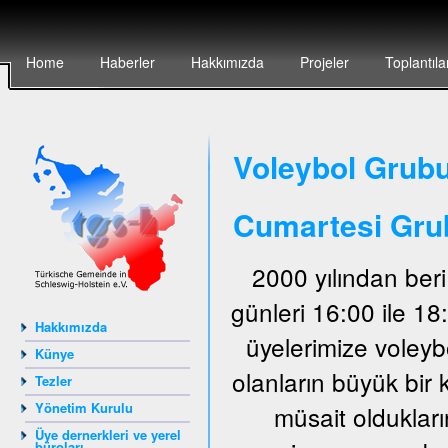
Home
Haberler
Hakkımızda
Projeler
Toplantıla
Voleybol Grubu
Cumartesi Gru
2000 yılından ber
günleri 16:00 ile 1
Hakkımızda
üyelerimize voley
Künye
olanların büyük bir 
Tezler
Yönetim Kurulu
müsait oldukları
Üye dernerkleri ve yerel
büroları