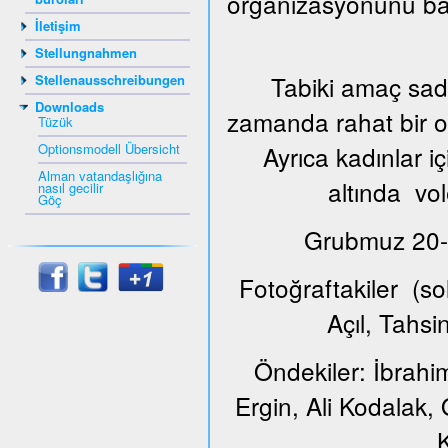
organizasyonunu ba
İletişim
Stellungnahmen
Tabiki amaç sade
Stellenausschreibungen
Downloads
zamanda rahat bir or
Tüzük
Optionsmodell Übersicht
Ayrıca kadınlar i
Alman vatandaşlığına
altında vol
nasıl gecilir
Göç
Grubmuz 20-65
Fotoğraftakiler (s
Açıl, Tahs
Öndekiler: İbrahi
Ergin, Ali Kodalak