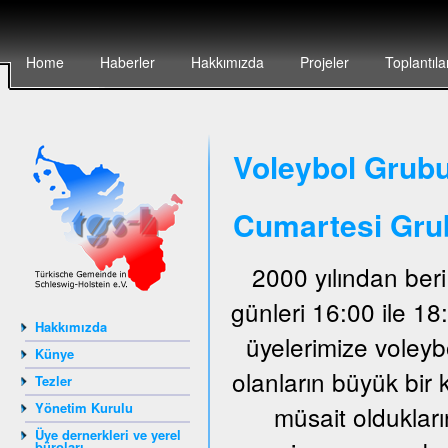
Home
Haberler
Hakkımızda
Projeler
Toplantıla
Voleybol Grubu
Cumartesi Gru
2000 yılından ber
günleri 16:00 ile 1
Hakkımızda
üyelerimize voley
Künye
olanların büyük bir 
Tezler
Yönetim Kurulu
müsait oldukları
Üye dernerkleri ve yerel
büroları