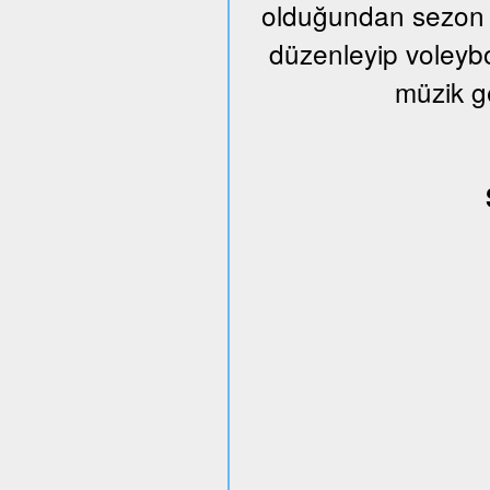
olduğundan sezon s
düzenleyip voleybo
müzik g