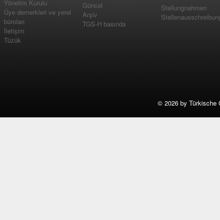
Yönetim Kurulu
Güncel
Stellungnahmen
Üye dernerkleri ve yerel
Arşiv
Stellenausschreibun
büroları
TGS-H basında
İletişim
Tüzük
©
2026 by Türkische 