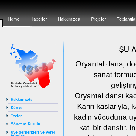
Home
Haberler
Hakkımızda
Projeler
Toplantıla
ŞU 
Oryantal dans, doğu
sanat formud
geliştir
Oryantal dansı kad
Hakkımızda
Karın kaslarıyla, 
Künye
kadın vücuduna uyg
Tezler
Yönetim Kurulu
katı bir danstır.
Üye dernerkleri ve yerel
büroları