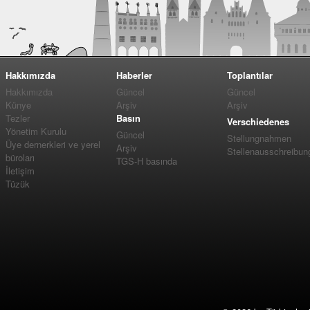
Hakkımızda
Haberler
Toplantılar
Hakkımızda
Güncel
Güncel
Künye
Arşiv
Arşiv
Tezler
Basın
Verschiedenes
Yönetim Kurulu
Güncel
Stellungnahmen
Üye dernerkleri ve yerel
Arşiv
Stellenausschreibun
büroları
TGS-H basında
İletişim
Tüzük