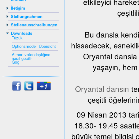
etkileyici harek
İletişim
çeşitli
Stellungnahmen
Stellenausschreibungen
Bu dansla kendi
Downloads
Tüzük
hissedecek, esnekli
Optionsmodell Übersicht
Oryantal dansla 
Alman vatandaşlığına
nasıl gecilir
Göç
yaşayın, hem d
Oryantal dansın
te
çeşitli öğelerin
09 Nisan 2013 tari
18.30- 19.45 saatle
büyük temel bilgisi