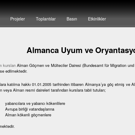
Projeler
Toplantılar
Basın
Etkinlikler
Almanca Uyum ve Oryantasyo
 kursları
Alman Göçmen ve Mülteciler Dairesi (Bundesamt für Migration und F
se edilmektedir.
lara katılma hakkı 01.01.2005 tarihinden itibaren Almanya´ya göç etmiş ve 
 veya Alman resmi daireleri tarafından kurslara tabii tutulan;
bancılara ve yabancı kökenlilere
rupa birliği vatandaşlarına
lman kökenli göçmenlere
mektedir.