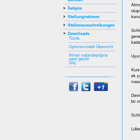
Alma
İletişim
oluş
konul
Stellungnahmen
Stellenausschreibungen
Schl
Downloads
gene
Tüzük
kada
Optionsmodell Übersicht
Alman vatandaşlığına
Uyum
nasıl gecilir
Göç
Kurs
ek ya
mesaf
Devl
bir 
Schl
Lübec