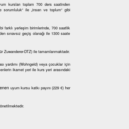
um kursları toplam 700 ders saatinden
ve sorumluluk“ ile „insan ve toplum“ gibi
farklı yerleşim birimlerinde, 700 saatlik
den sınavsız geçiş olanağı ile 1300 saate
ür Zuwanderer-DTZ) ile tamamlanmaktadır.
rası yardımı (Wohngeld) veya çocuklar için
nlerin ikamet yeri ile kurs yeri arasındaki
rlenen
uyum kursu katkı payını (229 €) her
önetilmektedir.