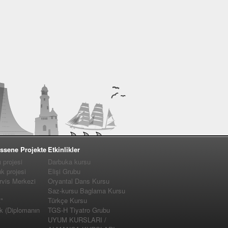
ssene Projekte
Etkinlikler
projesi
Darbuka kursu
 projesi
Elişi Grubu
vis Merkezi
Oryantal Dans Kursu
Saz-kursu Baglama Kursu
"
Türkçe Kursu
k (Diplomanın
TGS-H Tiyatro Grubu
UYUM KURSLARI /