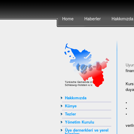
Home
Haberler
Hakkımızda
Uyum
finan
Kurs
duyan
Hakkımızda
• ya
Künye
• Av
• A
Tezler
Yönetim Kurulu
veril
Üye dernerkleri ve yerel
büroları