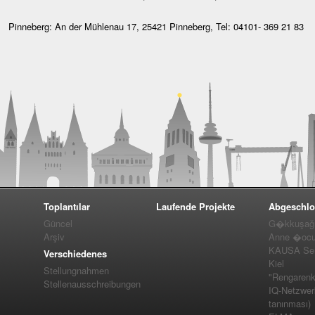
Pinneberg: An der Mühlenau 17, 25421 Pinneberg, Tel: 04101- 369 21 83
Toplantılar
Laufende Projekte
Abgeschlo
Güncel
G�kkuşağı 
Arşiv
Anne �ocuk
KAUSA Ser
Verschiedenes
Kiel
Stellungnahmen
"Rengarenk
Stellenausschreibungen
IQ-Netzwer
tanınması)