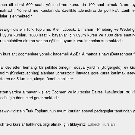
nca dil dersi 600 saat, yönlendirme kursu da 100 saat olmak üzere uy
maktadır. Yönlendirme kurslarında özellikle „demokraside politika“, „tarih 
ular işlenmektedir.
eswig-Holstein Türk Toplumu, Kiel, Lübeck, Elmshorn, Pineberg ve Wedel gibi 
l uyum kursları, 1000 saatlik bayanlar için uyum kursu ve 1000 ders saatin
r uzatılabilen okuma-yazma eğitimli uyum kursu imkanları sunmaktadır.
 kursları; göçmenlere yönelik kademeli A2-B1 Almanca sınavı (Deutschtest f
lar devletten herhangi bir şekilde örneğin; sosyal yardım (Bürgergeld), ev ki
rdım (Kinderzuschlag) alanlara ücretsizdir. İhtiyaca göre kursa katılmak isteye
e en az 5 km ise, ulaşım ücreti alabilirler.
tarafından beli
etten yardım almayan kişiler; Göçmen ve Mülteciler Dairesi
modül için ödemeleri gerekmektedir.
eswig-Holstein Türk Toplumunun uyum kursları sosyal pedagoglar tarafından y
k´teki kurslar hakkında bilgi almak için tıklayınız:
Lübeck Kursları