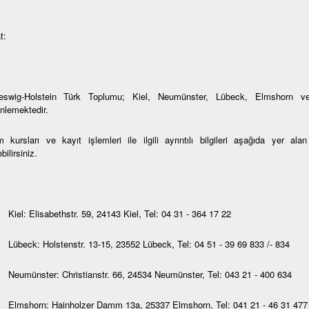
t:
eswig-Holstein Türk Toplumu; Kiel, Neumünster, Lübeck, Elmshorn ve
nlemektedir.
 kursları ve kayıt işlemleri ile ilgili ayrıntılı bilgileri aşağıda yer al
bilirsiniz.
Kiel: Elisabethstr. 59, 24143 Kiel, Tel: 04 31 - 364 17 22
Lübeck: Holstenstr. 13-15, 23552 Lübeck, Tel: 04 51 - 39 69 833 /- 834
Neumünster: Christianstr. 66, 24534 Neumünster, Tel: 043 21 - 400 634
Elmshorn: Hainholzer Damm 13a, 25337 Elmshorn, Tel: 041 21 - 46 31 477 