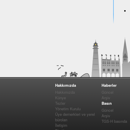
Hakkımızda
Haberler
Hakkımızda
Güncel
Künye
Arşiv
Tezler
Basın
Yönetim Kurulu
Güncel
Üye dernerkleri ve yerel
Arşiv
büroları
TGS-H basında
İletişim