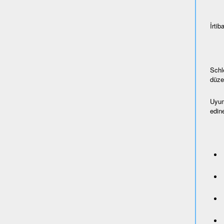
İrtiba
Schl
düze
Uyum
edine