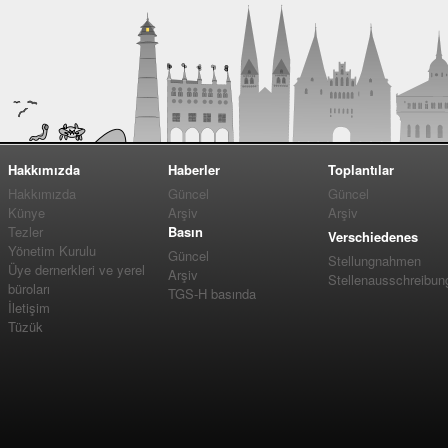
Hakkımızda
Haberler
Toplantılar
Hakkımızda
Güncel
Güncel
Künye
Arşiv
Arşiv
Tezler
Basın
Verschiedenes
Yönetim Kurulu
Güncel
Stellungnahmen
Üye dernerkleri ve yerel
Arşiv
Stellenausschreibun
büroları
TGS-H basında
İletişim
Tüzük