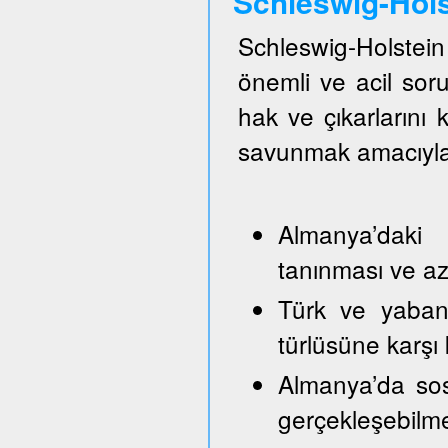
Schleswig-Hol
Schleswig-Holste
önemli ve acil so
hak ve çıkarlarını
savunmak amacıyla
Almanya’daki 
tanınması ve azı
Türk ve yabancı
türlüsüne karşı
Almanya’da sos
gerçekleşebilm