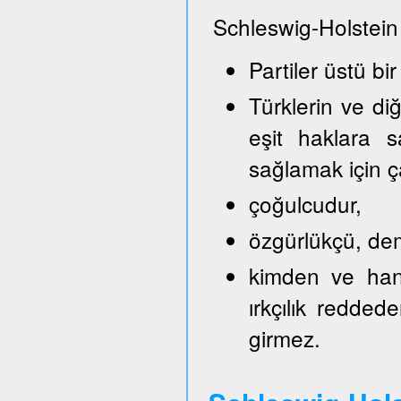
Schleswig-Holstein
Partiler üstü bir
Türklerin ve di
eşit haklara s
sağlamak için ça
çoğulcudur,
özgürlükçü, demo
kimden ve hang
ırkçılık reddede
girmez.