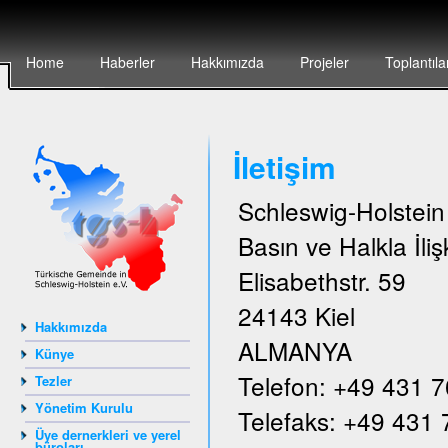
Home
Haberler
Hakkımızda
Projeler
Toplantıla
İletişim
Schleswig-Holstei
Basın ve Halkla İlişk
Elisabethstr. 59
24143 Kiel
Hakkımızda
ALMANYA
Künye
Telefon: +49 431 
Tezler
Yönetim Kurulu
Telefaks: +49 431
Üye dernerkleri ve yerel
büroları