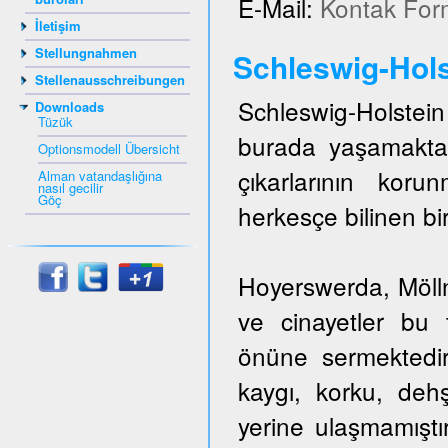
E-Mail:
Kontak For
İletişim
Stellungnahmen
Schleswig-Hols
Stellenausschreibungen
Schleswig-Holstein 
Downloads
Tüzük
burada yaşamakta
Optionsmodell Übersicht
çıkarlarının kor
Alman vatandaşlığına
nasıl gecilir
Göç
herkesçe bilinen bir
Hoyerswerda, Mölln,
ve cinayetler bu t
önüne sermektedir
kaygı, korku, dehş
yerine ulaşmamıştı