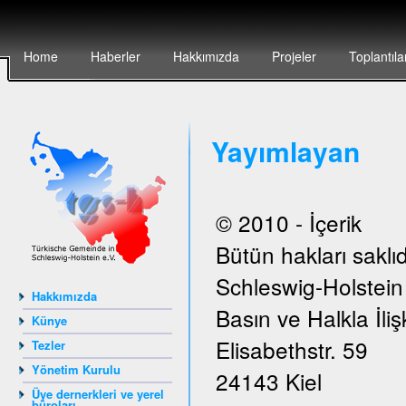
Home
Haberler
Hakkımızda
Projeler
Toplantıla
Yayımlayan
© 2010 - İçerik
Bütün hakları saklıd
Schleswig-Holstei
Hakkımızda
Basın ve Halkla İlişk
Künye
Elisabethstr. 59
Tezler
Yönetim Kurulu
24143 Kiel
Üye dernerkleri ve yerel
büroları