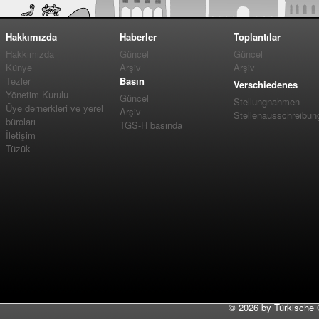
Hakkımızda
Haberler
Toplantılar
Hakkımızda
Güncel
Güncel
Künye
Arşiv
Arşiv
Tezler
Basın
Verschiedenes
Yönetim Kurulu
Güncel
Stellungnahmen
Üye dernerkleri ve yerel
Arşiv
Stellenausschreibun
büroları
TGS-H basında
İletişim
Tüzük
©
2026 by Türkische 