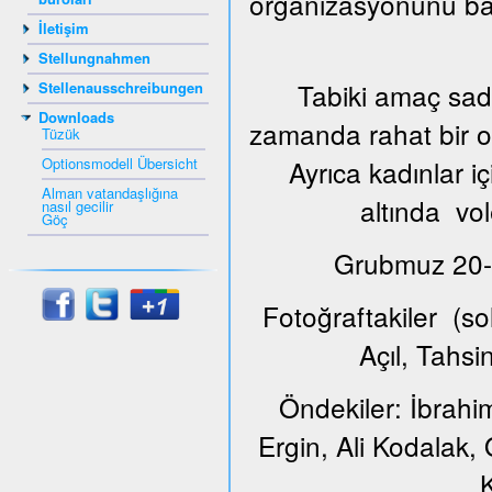
organizasyonunu ba
İletişim
Stellungnahmen
Tabiki amaç sade
Stellenausschreibungen
Downloads
zamanda rahat bir or
Tüzük
Optionsmodell Übersicht
Ayrıca kadınlar i
Alman vatandaşlığına
altında vol
nasıl gecilir
Göç
Grubmuz 20-65
Fotoğraftakiler (s
Açıl, Tahs
Öndekiler: İbrahi
Ergin, Ali Kodalak