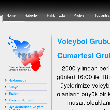
Home
Haberler
Hakkımızda
Projeler
Toplantıla
Voleybol Grubu
Cumartesi Gru
2000 yılından ber
günleri 16:00 ile 1
Hakkımızda
üyelerimize voley
Künye
olanların büyük bir 
Tezler
Yönetim Kurulu
müsait oldukları
Üye dernerkleri ve yerel
büroları