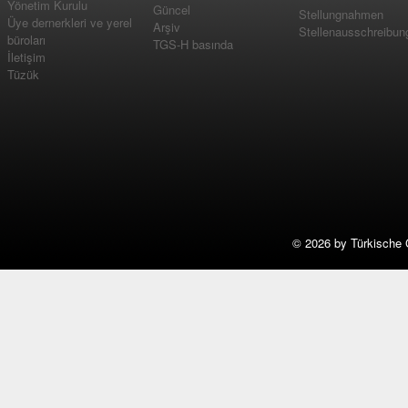
Yönetim Kurulu
Güncel
Stellungnahmen
Üye dernerkleri ve yerel
Arşiv
Stellenausschreibun
büroları
TGS-H basında
İletişim
Tüzük
©
2026 by Türkische 