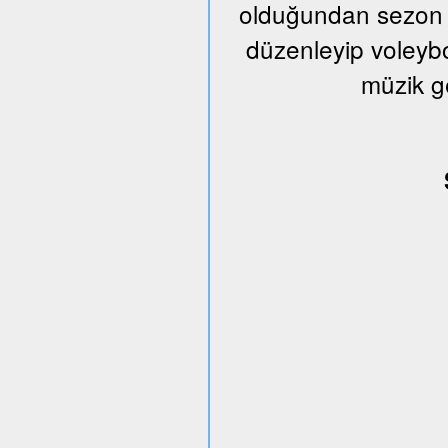
olduğundan sezon s
düzenleyip voleybo
müzik g