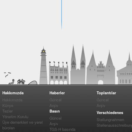
Hakkımızda
Haberler
Toplantılar
Hakkımızda
Güncel
Güncel
Künye
Arşiv
Arşiv
Tezler
Basın
Verschiedenes
Yönetim Kurulu
Güncel
Stellungnahmen
Üye dernerkleri ve yerel
Arşiv
Stellenausschreibun
büroları
TGS-H basında