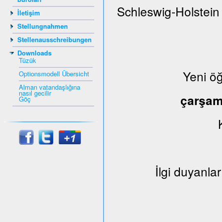
Schleswig-Holstein
İletişim
Stellungnahmen
Stellenausschreibungen
Downloads
Tüzük
Yeni ö
Optionsmodell Übersicht
Alman vatandaşlığına
nasıl gecilir
çarşa
Göç
İlgi duyanlar