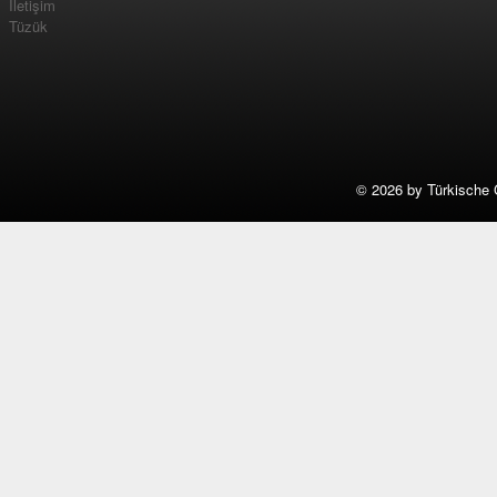
İletişim
Tüzük
©
2026 by Türkische 