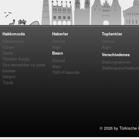
Hakkımızda
Haberler
Toplantılar
Hakkımızda
Güncel
Güncel
Künye
Arşiv
Arşiv
Tezler
Basın
Verschiedenes
Yönetim Kurulu
Güncel
Stellungnahmen
Üye dernerkleri ve yerel
Arşiv
Stellenausschreibun
büroları
TGS-H basında
İletişim
Tüzük
©
2026 by Türkische 