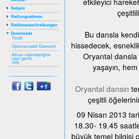
etkileyici harek
İletişim
çeşitli
Stellungnahmen
Stellenausschreibungen
Bu dansla kendi
Downloads
Tüzük
hissedecek, esnekli
Optionsmodell Übersicht
Oryantal dansla 
Alman vatandaşlığına
nasıl gecilir
Göç
yaşayın, hem d
Oryantal dansın
te
çeşitli öğelerin
09 Nisan 2013 tari
18.30- 19.45 saatle
büyük temel bilgisi