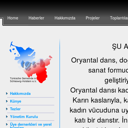
Home
Haberler
Hakkımızda
Projeler
Toplantıla
ŞU 
Oryantal dans, doğu
sanat formud
geliştir
Oryantal dansı kad
Hakkımızda
Karın kaslarıyla, 
Künye
kadın vücuduna uyg
Tezler
Yönetim Kurulu
katı bir danstır.
Üye dernerkleri ve yerel
büroları