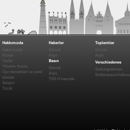
Hakkımızda
Haberler
Toplantılar
Hakkımızda
Güncel
Güncel
Künye
Arşiv
Arşiv
Tezler
Basın
Verschiedenes
Yönetim Kurulu
Güncel
Stellungnahmen
Üye dernerkleri ve yerel
Arşiv
Stellenausschreibun
büroları
TGS-H basında
İletişim
Tüzük