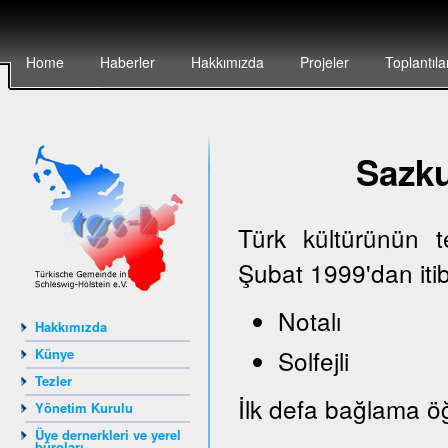
Home
Haberler
Hakkımızda
Projeler
Toplantıla
Sazk
Türk kültürünün 
Şubat 1999'dan iti
Notalı
Hakkımızda
Solfejli
Künye
Tezler
İlk defa bağlama öğ
Yönetim Kurulu
Üye dernerkleri ve yerel
büroları