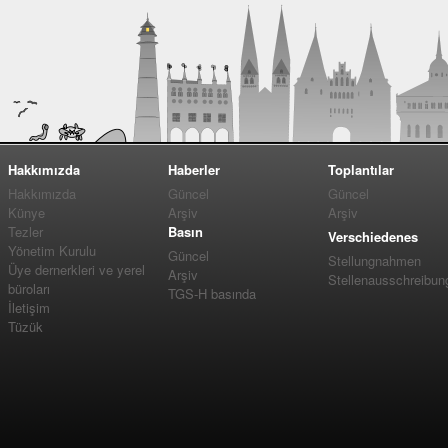
Hakkımızda
Haberler
Toplantılar
Hakkımızda
Güncel
Güncel
Künye
Arşiv
Arşiv
Tezler
Basın
Verschiedenes
Yönetim Kurulu
Güncel
Stellungnahmen
Üye dernerkleri ve yerel
Arşiv
Stellenausschreibun
büroları
TGS-H basında
İletişim
Tüzük