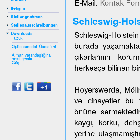
E-Mail:
Kontak For
İletişim
Stellungnahmen
Schleswig-Hols
Stellenausschreibungen
Schleswig-Holstein 
Downloads
Tüzük
burada yaşamakta
Optionsmodell Übersicht
çıkarlarının kor
Alman vatandaşlığına
nasıl gecilir
Göç
herkesçe bilinen bir
Hoyerswerda, Mölln,
ve cinayetler bu t
önüne sermektedir
kaygı, korku, dehş
yerine ulaşmamıştı