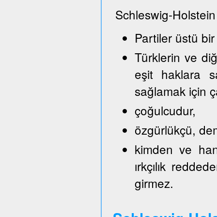
Schleswig-Holstein
Partiler üstü bir
Türklerin ve di
eşit haklara s
sağlamak için ça
çoğulcudur,
özgürlükçü, demo
kimden ve hang
ırkçılık reddede
girmez.