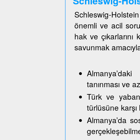
Schleswig-Hol
Schleswig-Holste
önemli ve acil so
hak ve çıkarlarını
savunmak amacıyla
Almanya’daki 
tanınması ve azı
Türk ve yabancı
türlüsüne karşı
Almanya’da sos
gerçekleşebilm