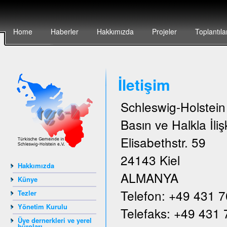
Home
Haberler
Hakkımızda
Projeler
Toplantıla
İletişim
Schleswig-Holstei
Basın ve Halkla İlişk
Elisabethstr. 59
24143 Kiel
Hakkımızda
ALMANYA
Künye
Telefon: +49 431 
Tezler
Yönetim Kurulu
Telefaks: +49 431
Üye dernerkleri ve yerel
büroları