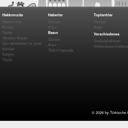
Hakkımızda
Haberler
Toplantılar
Hakkımızda
Güncel
Güncel
Künye
Arşiv
Arşiv
Tezler
Basın
Verschiedenes
Yönetim Kurulu
Güncel
Stellungnahmen
Üye dernerkleri ve yerel
Arşiv
Stellenausschreibun
büroları
TGS-H basında
İletişim
Tüzük
©
2026 by Türkische 