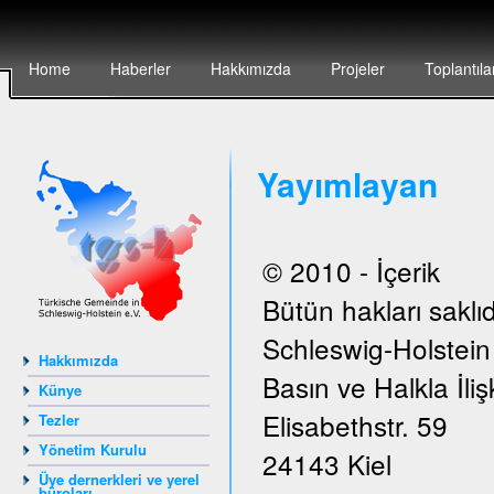
Home
Haberler
Hakkımızda
Projeler
Toplantıla
Yayımlayan
© 2010 - İçerik
Bütün hakları saklıd
Schleswig-Holstei
Hakkımızda
Basın ve Halkla İlişk
Künye
Elisabethstr. 59
Tezler
Yönetim Kurulu
24143 Kiel
Üye dernerkleri ve yerel
büroları