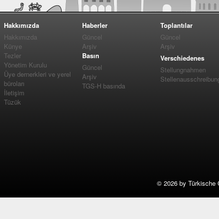
Hakkımızda
Haberler
Toplantılar
Hakkımızda
Güncel
Güncel
Künye
Arşiv
Arşiv
Tezler
Basın
Verschiedenes
Yönetim Kurulu
Güncel
Stellungnahmen
Üye dernerkleri ve yerel
Arşiv
Stellenausschreibun
büroları
TGS-H basında
İletişim
Tüzük
©
2026 by Türkische 