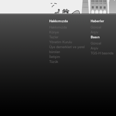
Hakkımızda
Haberler
Hakkımızda
Güncel
Künye
Arşiv
Tezler
Basın
Yönetim Kurulu
Güncel
Üye dernerkleri ve yerel
Arşiv
büroları
TGS-H basında
İletişim
Tüzük