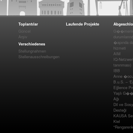
Toplantılar
Laufende Projekte
Abgeschlo
Güncel
G��menler
Arşiv
durumlarınd
�apında da
Verschiedenes
hizmeti
Stellungnahmen
AIM
Stellenausschreibungen
IQ-Netzwer
tanınması)
IBB
Anne �ocuk
B.u.S. – ‘E
Eğlence Pro
Yaşlı G��m
Ağı
Dil ve Sos
Desteği
KAUSA Ser
Kiel
"Rengarenk