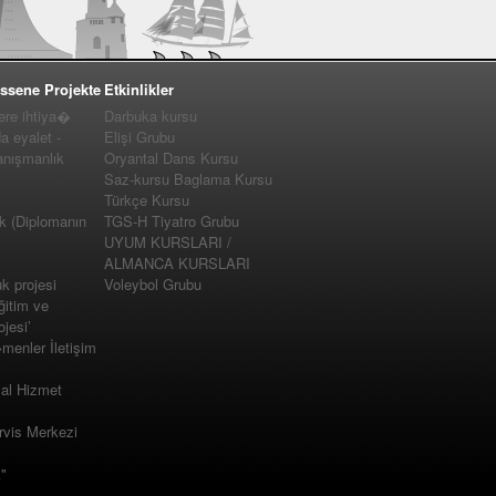
ssene Projekte
Etkinlikler
e ihtiya�
Darbuka kursu
a eyalet -
Elişi Grubu
nışmanlık
Oryantal Dans Kursu
Saz-kursu Baglama Kursu
Türkçe Kursu
k (Diplomanın
TGS-H Tiyatro Grubu
UYUM KURSLARI /
ALMANCA KURSLARI
 projesi
Voleybol Grubu
ğitim ve
jesi’
enler İletişim
yal Hizmet
vis Merkezi
"