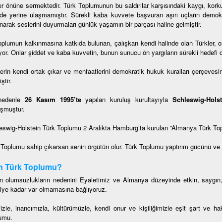
er önüne sermektedir. Türk Toplumunun bu saldırılar karşısındaki kaygı, korku
lde yerine ulaşmamıştır. Sürekli kaba kuvvete başvuran aşırı uçların dem
narak seslerini duyurmaları günlük yaşamın bir parçası haline gelmiştir.
oplumun kalkınmasına katkıda bulunan, çalışkan kendi halinde olan Türkler, onl
or. Onlar şiddet ve kaba kuvvetin, bunun sunucu ön yargıların sürekli hedefi o
lerin kendi ortak çıkar ve menfaatlerini demokratik hukuk kuralları çerçevesin
ştir.
nedenle
26 Kasım 1995’te
yapılan kuruluş kurultayıyla
Schleswig-Hols
şmuştur.
eswig-Holstein Türk Toplumu 2 Aralıkta Hamburg’ta kurulan ”Almanya Türk To
 Toplumu sahip çıkarsan senin örgütün olur. Türk Toplumu yaptırım gücünü ve etk
n Türk Toplumu?
n olumsuzlukların nedenini Eyaletimiz ve Almanya düzeyinde etkin, saygın
iye kadar var olmamasına bağlıyoruz.
mizle, inancımızla, kültürümüzle, kendi onur ve kişiliğimizle eşit şart ve 
umu.