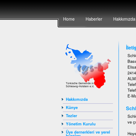
Home
Haberler
Hakkımızda
İleti
Schl
Basın
Elisa
2414
ALM
Tele
Tele
E-Ma
Hakkımızda
Künye
Schl
Tezler
Schl
ve çı
Yönetim Kurulu
Üye dernerkleri ve yerel
Hoye
büroları