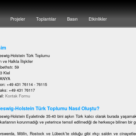
Projeler
Toplantılar
Basın
Etkinlikler
şim
eswig-Holstein Türk Toplumu
 ve Halkla İlişkiler
bethstr. 59
3 Kiel
ANYA
fon: +49 431 76114 - 76115
faks: +49 431 76117
il:
Kontak Formu
eswig-Holstein Türk Toplumu Nasıl Oluştu?
eswig-Holstein Eyaletinde 35-40 bini aşkın Türk kalıcı olarak burada yaşamak
karlarının korunmadığı ve yeterince temsil edilmediği de herkesçe bilinen bir ge
rswerda, Mölln, Rostock ve Lübeck’te olduğu gibi ırkçı saldırı ve cinayetler