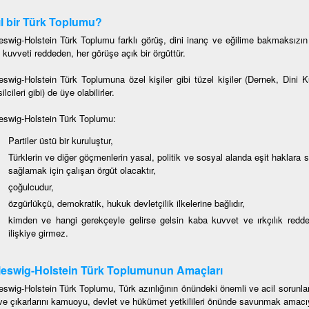
l bir Türk Toplumu?
eswig-Holstein Türk Toplumu farklı görüş, dini inanç ve eğilime bakmaksızın 
 kuvveti reddeden, her görüşe açık bir örgüttür.
eswig-Holstein Türk Toplumuna özel kişiler gibi tüzel kişiler (Dernek, Dini 
lcileri gibi) de üye olabilirler.
eswig-Holstein Türk Toplumu:
Partiler üstü bir kuruluştur,
Türklerin ve diğer göçmenlerin yasal, politik ve sosyal alanda eşit haklara 
sağlamak için çalışan örgüt olacaktır,
çoğulcudur,
özgürlükçü, demokratik, hukuk devletçilik ilkelerine bağlıdır,
kimden ve hangi gerekçeyle gelirse gelsin kaba kuvvet ve ırkçılık redde
ilişkiye girmez.
eswig-Holstein Türk Toplumunun Amaçları
eswig-Holstein Türk Toplumu, Türk azınlığının önündeki önemli ve acil sorun
ve çıkarlarını kamuoyu, devlet ve hükümet yetkilileri önünde savunmak amacı