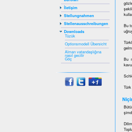
gözl
İletişim
şeki
kulla
Stellungnahmen
Stellenausschreibungen
Bu t
uğruy
Downloads
Tüzük
Türk
Optionsmodell Übersicht
gelmi
Alman vatandaşlığına
nasıl gecilir
Göç
Bu 
kavu
Schl
Türk
Niçi
Bütü
şimd
Dili
Topl