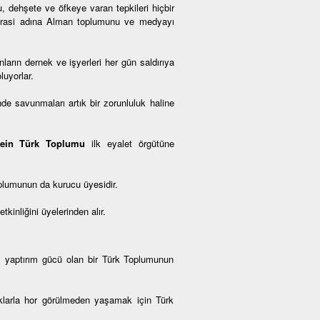
, dehşete ve öfkeye varan tepkileri hiçbir
okrasi adına Alman toplumunu ve medyayı
arın dernek ve işyerleri her gün saldırıya
luyorlar.
de savunmaları artık bir zorunluluk haline
tein Türk Toplumu
ilk eyalet örgütüne
plumunun da kurucu üyesidir.
inliğini üyelerinden alır.
, yaptırım gücü olan bir Türk Toplumunun
haklarla hor görülmeden yaşamak için Türk