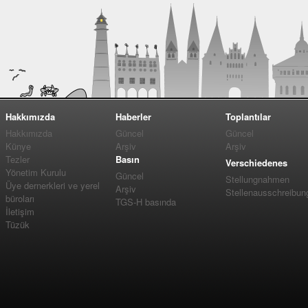
Hakkımızda
Haberler
Toplantılar
Hakkımızda
Güncel
Güncel
Künye
Arşiv
Arşiv
Tezler
Basın
Verschiedenes
Yönetim Kurulu
Güncel
Stellungnahmen
Üye dernerkleri ve yerel
Arşiv
Stellenausschreibun
büroları
TGS-H basında
İletişim
Tüzük