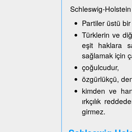
Schleswig-Holstein
Partiler üstü bir
Türklerin ve di
eşit haklara s
sağlamak için ça
çoğulcudur,
özgürlükçü, demo
kimden ve hang
ırkçılık reddede
girmez.