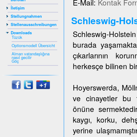
E-Mail:
Kontak For
İletişim
Stellungnahmen
Schleswig-Hols
Stellenausschreibungen
Schleswig-Holstein 
Downloads
Tüzük
burada yaşamakta
Optionsmodell Übersicht
çıkarlarının kor
Alman vatandaşlığına
nasıl gecilir
Göç
herkesçe bilinen bir
Hoyerswerda, Mölln,
ve cinayetler bu t
önüne sermektedir
kaygı, korku, dehş
yerine ulaşmamıştı