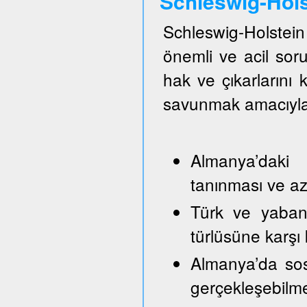
Schleswig-Hol
Schleswig-Holste
önemli ve acil so
hak ve çıkarlarını
savunmak amacıyla
Almanya’daki 
tanınması ve azı
Türk ve yabancı
türlüsüne karşı
Almanya’da sos
gerçekleşebilm