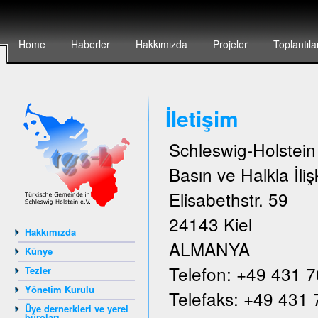
Home
Haberler
Hakkımızda
Projeler
Toplantıla
İletişim
Schleswig-Holstei
Basın ve Halkla İlişk
Elisabethstr. 59
24143 Kiel
Hakkımızda
ALMANYA
Künye
Telefon: +49 431 
Tezler
Yönetim Kurulu
Telefaks: +49 431
Üye dernerkleri ve yerel
büroları