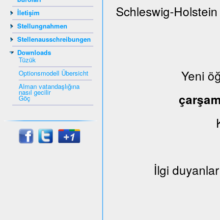
Schleswig-Holstein
İletişim
Stellungnahmen
Stellenausschreibungen
Downloads
Tüzük
Yeni ö
Optionsmodell Übersicht
Alman vatandaşlığına
nasıl gecilir
çarşa
Göç
İlgi duyanlar