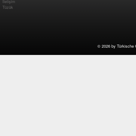
İletişim
Tüzük
©
2026 by Türkische 