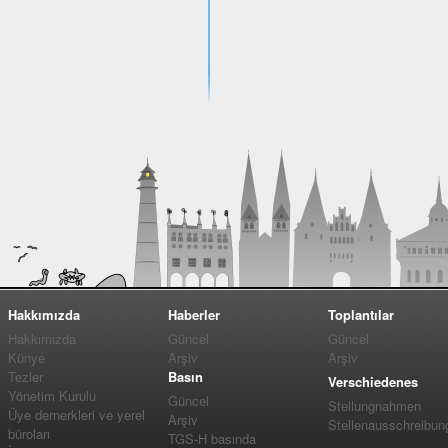
Hakkımızda
Haberler
Toplantılar
Hakkımızda
Güncel
Güncel
Künye
Arşiv
Arşiv
Tezler
Basın
Verschiedenes
Yönetim Kurulu
Güncel
Stellungnahmen
Üye dernerkleri ve yerel
Arşiv
Stellenausschreibun
büroları
TGS-H basında