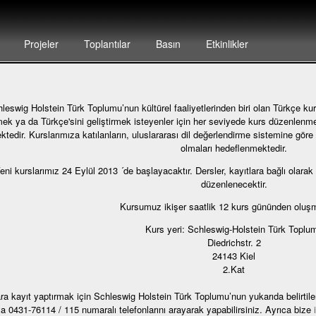
Projeler
Toplantılar
Basın
Etkinlikler
leswig Holstein Türk Toplumu’nun kültürel faaliyetlerinden biri olan Türkçe kur
ek ya da Türkçe'sini geliştirmek isteyenler için her seviyede kurs düzenlenme
ktedir. Kurslarımıza katılanların, uluslararası dil değerlendirme sistemine göre 
olmaları hedeflenmektedir.
eni kurslarımız 24 Eylül 2013 ´de başlayacaktır. Dersler, kayıtlara bağlı olarak
düzenlenecektir.
Kursumuz ikişer saatlik 12 kurs gününden oluşm
Kurs yeri: Schleswig-Holstein Türk Toplu
Diedrichstr. 2
24143 Kiel
2.Kat
ra kayıt yaptırmak için Schleswig Holstein Türk Toplumu’nun yukarıda belirti
a 0431-76114 / 115 numaralı telefonlarını arayarak yapabilirsiniz. Ayrıca bize