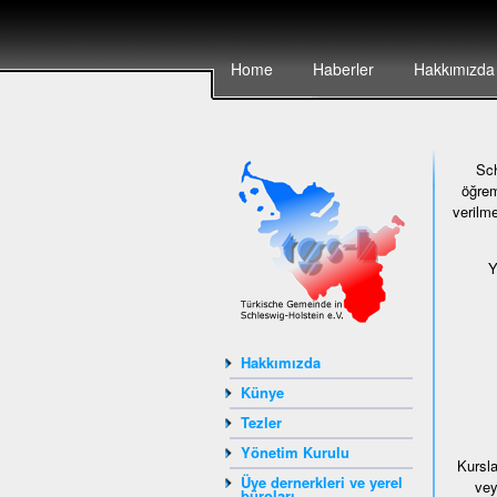
Home
Haberler
Hakkımızda
Sch
öğrem
verilme
Y
Hakkımızda
Künye
Tezler
Yönetim Kurulu
Kursla
Üye dernerkleri ve yerel
vey
büroları