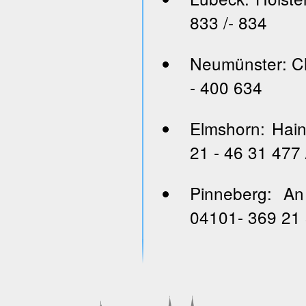
833 /- 834
Neumünster: Ch
- 400 634
Elmshorn: Hai
21 - 46 31 477 
Pinneberg: An
04101- 369 21