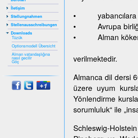
İletişim
• yabancılara ve
Stellungnahmen
• Avrupa birliği
Stellenausschreibungen
Downloads
• Alman kökenl
Tüzük
Optionsmodell Übersicht
Alman vatandaşlığına
verilmektedir.
nasıl gecilir
Göç
Almanca dil dersi 
üzere uyum kursla
Yönlendirme kurslar
sorumluluk“ ile „ins
Schleswig-Holste