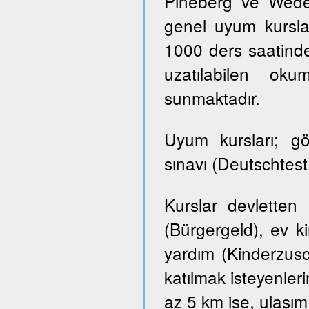
Pineberg ve Wedel 
genel uyum kursla
1000 ders saatinde
uzatılabilen ok
sunmaktadır.
Uyum kursları; g
sınavı (Deutschtes
Kurslar devletten
(Bürgergeld), ev k
yardım (Kinderzusch
katılmak isteyenler
az 5 km ise, ulaşım ü