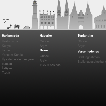
Hakkımızda
Haberler
Toplantılar
Hakkımızda
Güncel
Güncel
Künye
Arşiv
Arşiv
Tezler
Basın
Verschiedenes
Yönetim Kurulu
Güncel
Stellungnahmen
Üye dernerkleri ve yerel
Arşiv
Stellenausschreibun
büroları
TGS-H basında
İletişim
Tüzük