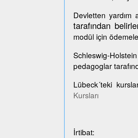
Devletten yardım a
tarafından belir
modül için ödemele
Schleswig-Holste
pedagoglar tarafınd
Lübeck´teki kursla
Kursları
İrtibat: