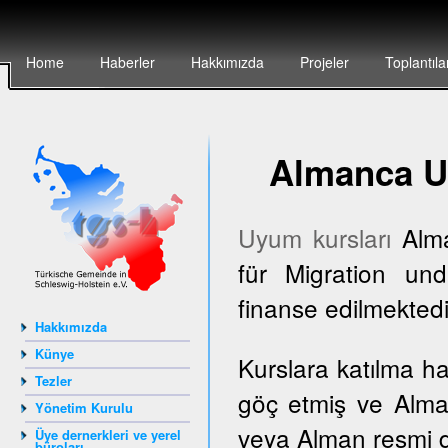
Home
Haberler
Hakkımızda
Projeler
Toplantıla
Almanca U
Uyum kursları
Alma
für Migration und
finanse edilmektedi
Hakkımızda
Künye
Kurslara katılma h
Tezler
göç etmiş ve Alma
Yönetim Kurulu
veya Alman resmi dai
Üye dernerkleri ve yerel
büroları