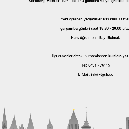
Schleswig-Holstein Türk Toplumu gençlere ve yetişkinlere
d
Yeni öğrenen
yetişkinler
için kurs saatler
çarşamba
günleri saat
18:30 - 20:00
aras
Kurs öğretmeni: Bay Bichnak
İlgi duyanlar alttaki numaralardan kurslara yazıl
Tel: 0431 - 76115
E-Mail: info@tgsh.de