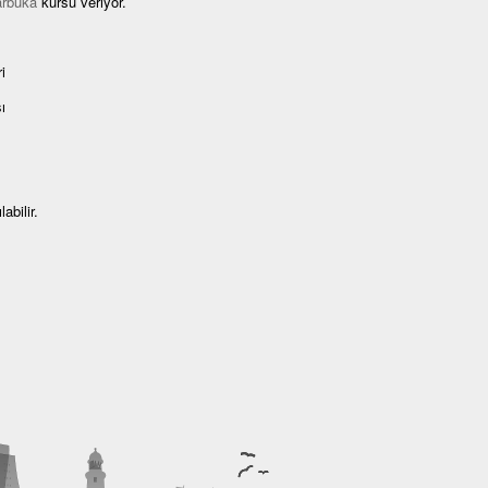
arbuka
kursu veriyor.
i
ı
abilir.