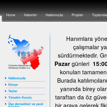
Home
Haberler
Hakkımızda
Projeler
Toplantıla
Hanımlara yönel
çalışmalar ya
sürdürmektedir. G
günleri
Pazar
15:00
konuları tamamen k
Hakkımızda
Burada katılımcıları
Künye
yanında birey olar
Tezler
taraftan da öz güven
Yönetim Kurulu
bir araya gelerek fi
Üye dernerkleri ve yerel
büroları