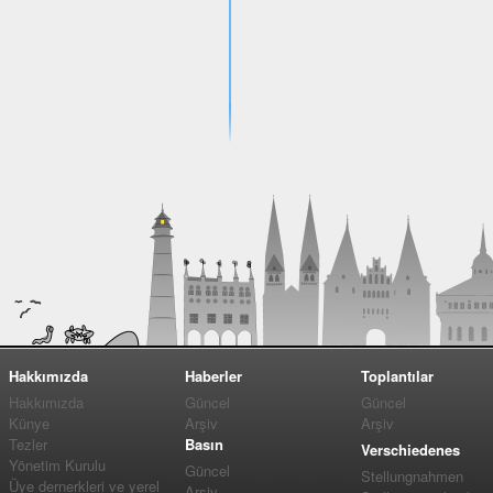
Hakkımızda
Haberler
Toplantılar
Hakkımızda
Güncel
Güncel
Künye
Arşiv
Arşiv
Tezler
Basın
Verschiedenes
Yönetim Kurulu
Güncel
Stellungnahmen
Üye dernerkleri ve yerel
Arşiv