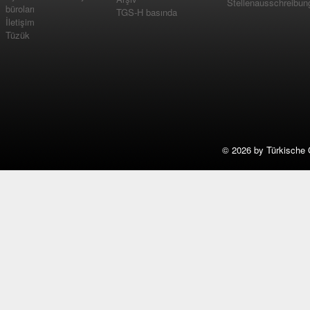
Stellenausschreibun
büroları
TGS-H basında
İletişim
Tüzük
©
2026 by Türkische 