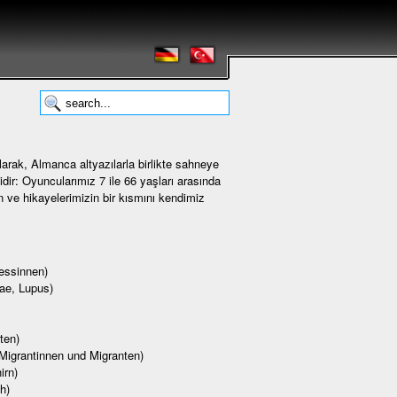
arak, Almanca altyazılarla birlikte sahneye
dir: Oyuncularımız 7 ile 66 yaşları arasında
ın ve hikayelerimizin bir kısmını kendimiz
essinnen)
ae, Lupus)
ten)
Migrantinnen und Migranten)
irn)
h)