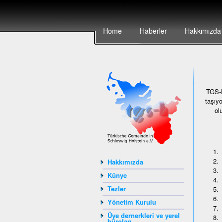
Home
Haberler
Hakkımızda
TGS-H
taşıy
ol
Hakkımızda
Künye
Tezler
Yönetim Kurulu
Üye dernerkleri ve yerel
büroları