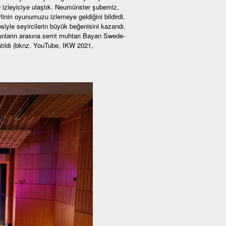
0 izleyiciye ulaştık. Neumünster şubemiz,
nin oyunumuzu izlemeye geldiğini bildirdi.
siyle seyircilerin büyük beğenisini kazandı.
 Bunların arasına semt muhtarı Bayan Swede-
atıldı (bknz. YouTube, IKW 2021,