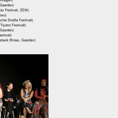
 Gaarden)
z Festivali, ZEIK)
osu)
che Straße Festivali)
Tiyatro Festivali)
 Gaarden)
stivali)
ksbank Binası, Gaarden)