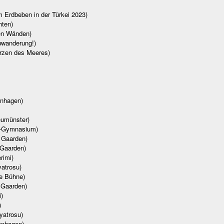
m Erdbeben in der Türkei 2023)
hten)
den Wänden)
Zuwanderung!)
Herzen des Meeres)
enhagen)
eumünster)
t-Gymnasium)
, Gaarden)
 Gaarden)
rimi)
yatrosu)
e Bühne)
 Gaarden)
)
)
yatrosu)
enhagen)