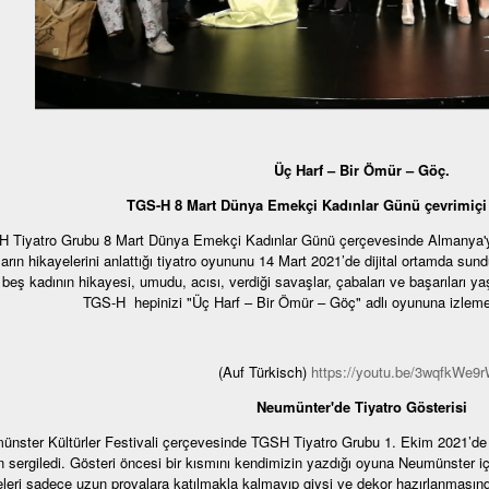
Üç Harf – Bir Ömür – Göç.
TGS-H 8 Mart Dünya Emekçi Kadınlar Günü çevrimiçi t
 Tiyatro Grubu 8 Mart Dünya Emekçi Kadınlar Günü çerçevesinde Almanya'ya 
ların hikayelerini anlattığı tiyatro oyununu 14 Mart 2021’de dijital ortamda s
beş kadının hikayesi, umudu, acısı, verdiği savaşlar, çabaları ve başarıları ya
TGS-H hepinizi "Üç Harf – Bir Ömür – Göç" adlı oyununa izlemey
(Auf Türkisch)
https://youtu.be/3wqfkWe9
Neumünter'de Tiyatro Gösterisi
nster Kültürler Festivali çerçevesinde TGSH Tiyatro Grubu 1. Ekim 2021’de Ne
 sergiledi. Gösteri öncesi bir kısmını kendimizin yazdığı oyuna Neumünster iç
leri sadece uzun provalara katılmakla kalmayıp giysi ve dekor hazırlanmasınd