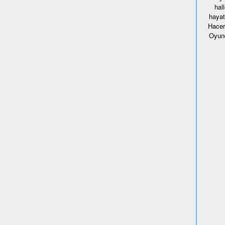
hal
hayat
Hacer
Oyund