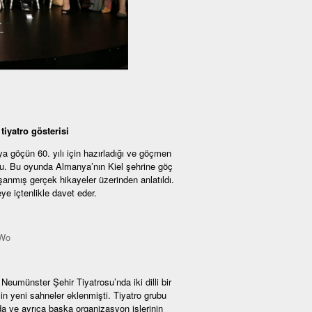
iyatro gösterisi
göçün 60. yılı için hazırladığı ve göçmen
undu. Bu oyunda Almanya’nın Kiel şehrine göç
şanmış gerçek hikayeler üzerinden anlatıldı.
e içtenlikle davet eder.
rWo
umünster Şehir Tiyatrosu’nda iki dilli bir
in yeni sahneler eklenmişti. Tiyatro grubu
a ve ayrıca başka organizasyon işlerinin