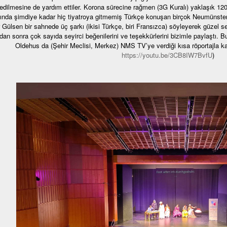
ledilmesine de yardım ettiler. Korona sürecine rağmen (3G Kuralı) yaklaşık 12
ında şimdiye kadar hiç tiyatroya gitmemiş Türkçe konuşan birçok Neumünsterli
 Gülsen bir sahnede üç şarkı (ikisi Türkçe, biri Fransızca) söyleyerek güzel se
an sonra çok sayıda seyirci beğenilerini ve teşekkürlerini bizimle paylaştı.
Oldehus da (Şehir Meclisi, Merkez) NMS TV’ye verdiği kısa röportajla k
https://youtu.be/3CB8IW7BvfU
)