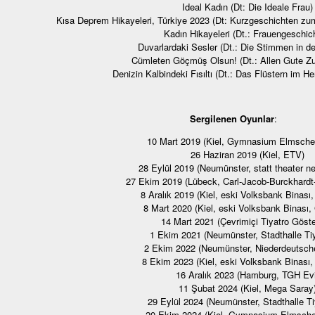
Ideal Kadın (Dt: Die Ideale Frau)
Kısa Deprem Hikayeleri, Türkiye 2023 (Dt: Kurzgeschichten zu
Kadın Hikayeleri (Dt.: Frauengeschic
Duvarlardaki Sesler (Dt.: Die Stimmen in 
Cümleten Göçmüş Olsun! (Dt.: Allen Gute 
Denizin Kalbindeki Fısıltı (Dt.: Das Flüstern im 
Sergilenen Oyunlar
:
10 Mart 2019 (Kiel, Gymnasium Elmsch
26 Haziran 2019 (Kiel, ETV)
28 Eylül 2019 (Neumünster, statt theater n
27 Ekim 2019 (Lübeck, Carl-Jacob-Burckhard
8 Aralık 2019 (Kiel, eski Volksbank Binası
8 Mart 2020 (Kiel, eski Volksbank Binası,
14 Mart 2021 (Çevrimiçi Tiyatro Göste
1 Ekim 2021 (Neumünster, Stadthalle Ti
2 Ekim 2022 (Neumünster, Niederdeutsch
8 Ekim 2023 (Kiel, eski Volksbank Binası,
16 Aralık 2023 (Hamburg, TGH Evi
11 Şubat 2024 (Kiel, Mega Saray
29 Eylül 2024 (Neumünster, Stadthalle Ti
20 Ekim 2024 (Kiel, Gymnasium Elmsch