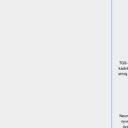
TGS-H
kadın
etmiş 
Neumü
oyun
üye