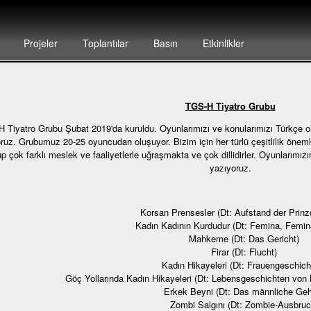
Projeler
Toplantılar
Basın
Etkinlikler
TGS-H Tiyatro Grubu
 Tiyatro Grubu Şubat 2019'da kuruldu. Oyunlarımızı ve konularımızı Türkçe ol
oruz. Grubumuz 20-25 oyuncudan oluşuyor. Bizim için her türlü çeşitlilik önemli
up çok farklı meslek ve faaliyetlerle uğraşmakta ve çok dillidirler. Oyunlarımız
yazıyoruz.
Korsan Prensesler (Dt: Aufstand der Prinz
Kadın Kadının Kurdudur (Dt: Femina, Femin
Mahkeme (Dt: Das Gericht)
Firar (Dt: Flucht)
Kadın Hikayeleri (Dt: Frauengeschich
Göç Yollarında Kadın Hikayeleri (Dt: Lebensgeschichten von 
Erkek Beyni (Dt: Das männliche Geh
Zombi Salgını (Dt: Zombie-Ausbruc