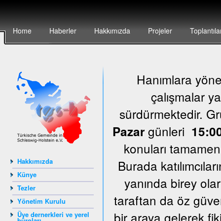
Home
Haberler
Hakkımızda
Projeler
Toplantıla
Hanımlara yönel
çalışmalar ya
sürdürmektedir. G
günleri
Pazar
15:00
konuları tamamen k
Hakkımızda
Burada katılımcıları
Künye
yanında birey olar
Tezler
taraftan da öz güven
Yönetim Kurulu
bir araya gelerek fi
Üye dernerkleri ve yerel
büroları