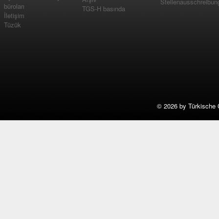
Stellenausschreibun
büroları
TGS-H basında
İletişim
Tüzük
©
2026 by Türkische 