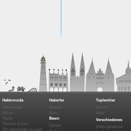
Hakkımızda
Haberler
Toplantılar
Hakkımızda
Güncel
Güncel
Künye
Arşiv
Arşiv
Tezler
Basın
Verschiedenes
Yönetim Kurulu
Güncel
Stellungnahmen
Üye dernerkleri ve yerel
Arşiv