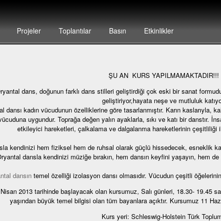
Projeler
Toplantılar
Basın
Etkinlikler
ŞU AN KURS YAPILMAMAKTADIR!!!
ryantal dans, doğunun farklı dans stilleri geliştirdiği çok eski bir sanat formu
geliştiriyor,hayata neşe ve mutluluk katıyo
l dansı kadın vücudunun özelliklerine göre tasarlanmıştır. Karın kaslarıyla, kal
vücuduna uygundur. Toprağa değen yalın ayaklarla, sıkı ve katı bir danstır. 
etkileyici hareketleri, çalkalama ve dalgalanma hareketlerinin çeşitliliği 
sla kendinizi hem fiziksel hem de ruhsal olarak güçlü hissedecek, esneklik 
ryantal dansla kendinizi müziğe bırakın, hem dansın keyfini yaşayın, hem de k
ntal dansın
temel özelliği izolasyon dansı olmasıdır. Vücudun çeşitli öğelerinin 
 Nisan 2013 tarihinde başlayacak olan kursumuz, Salı günleri, 18.30- 19.45 saa
yaşından büyük temel bilgisi olan tüm bayanlara açıktır. Kursumuz 11 Hazi
Kurs yeri: Schleswig-Holstein Türk Toplu