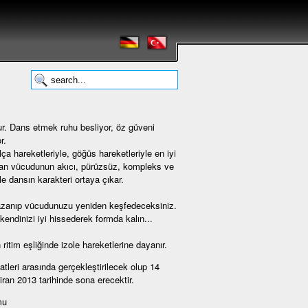
dur. Dans etmek ruhu besliyor, öz güveni
r.
ça hareketleriyle, göğüs hareketleriyle en iyi
İnsan vücudunun akıcı, pürüzsüz, kompleks ve
ile dansın karakteri ortaya çıkar.
kazanıp vücudunuzu yeniden keşfedeceksiniz.
endinizi iyi hissederek formda kalın...
ritim eşliğinde izole hareketlerine dayanır.
tleri arasında gerçekleştirilecek olup 14
ran 2013 tarihinde sona erecektir.
mu