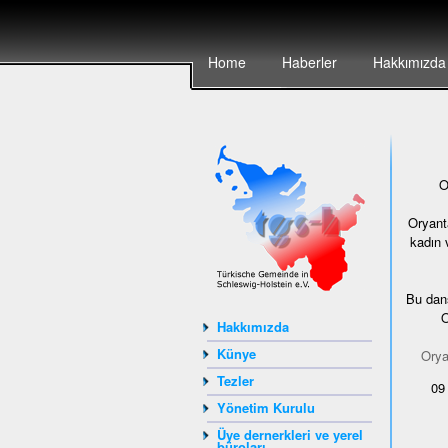
Home
Haberler
Hakkımızda
O
Oryanta
kadın 
Bu dan
O
Hakkımızda
Künye
Orya
Tezler
09
Yönetim Kurulu
Üye dernerkleri ve yerel
büroları