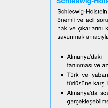
Schleswig-Hol
Schleswig-Holste
önemli ve acil so
hak ve çıkarlarını
savunmak amacıyla
Almanya’daki 
tanınması ve azı
Türk ve yabancı
türlüsüne karşı
Almanya’da sos
gerçekleşebilm