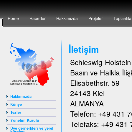
Home
Haberler
Hakkımızda
Projeler
Toplantıla
İletişim
Schleswig-Holstei
Basın ve Halkla İlişk
Elisabethstr. 59
24143 Kiel
Hakkımızda
ALMANYA
Künye
Telefon: +49 431 
Tezler
Yönetim Kurulu
Telefaks: +49 431
Üye dernerkleri ve yerel
büroları