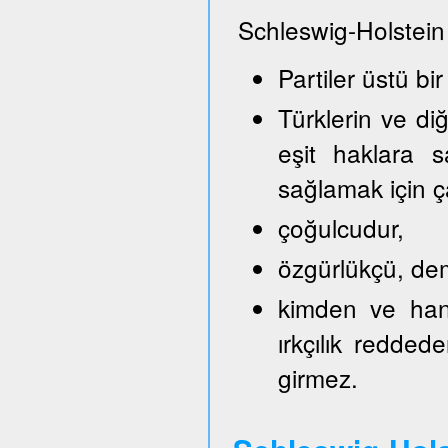
Schleswig-Holstein
Partiler üstü bir
Türklerin ve di
eşit haklara s
sağlamak için ça
çoğulcudur,
özgürlükçü, demo
kimden ve hang
ırkçılık reddede
girmez.