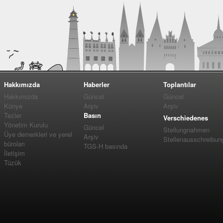
Hakkımızda
Haberler
Toplantılar
Hakkımızda
Güncel
Güncel
Künye
Arşiv
Arşiv
Tezler
Basın
Verschiedenes
Yönetim Kurulu
Güncel
Stellungnahmen
Üye dernerkleri ve yerel
Arşiv
Stellenausschreibun
büroları
TGS-H basında
İletişim
Tüzük