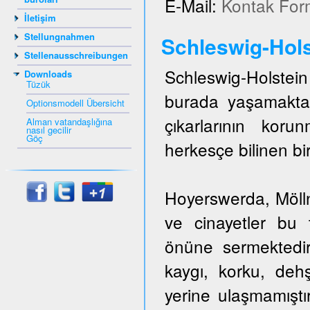
E-Mail:
Kontak For
İletişim
Stellungnahmen
Schleswig-Hols
Stellenausschreibungen
Schleswig-Holstein 
Downloads
Tüzük
burada yaşamakta
Optionsmodell Übersicht
çıkarlarının kor
Alman vatandaşlığına
nasıl gecilir
Göç
herkesçe bilinen bir
Hoyerswerda, Mölln,
ve cinayetler bu t
önüne sermektedir
kaygı, korku, dehş
yerine ulaşmamıştı