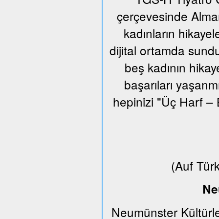
çerçevesinde Alman
kadınların hikayel
dijital ortamda sund
beş kadının hikaye
başarıları yaşanm
hepinizi "Üç Harf – 
(Auf Tür
Ne
Neumünster Kültürle