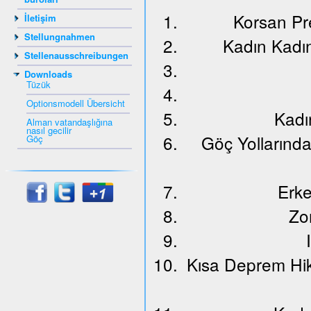
Korsan Pr
İletişim
Stellungnahmen
Kadın Kadı
Stellenausschreibungen
Downloads
Tüzük
Optionsmodell Übersicht
Kadı
Alman vatandaşlığına
nasıl gecilir
Göç Yollarınd
Göç
Erke
Zo
Kısa Deprem Hik