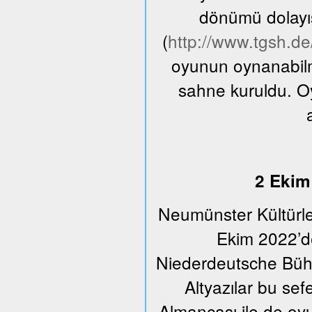
dönümü dolayıs
(
http://www.tgsh.d
oyunun oynanabilme
sahne kuruldu. O
2 Ekim 
Neumünster Kültürle
Ekim 2022’de
Niederdeutsche Bühn
Altyazılar bu se
Almancası ile de oyu