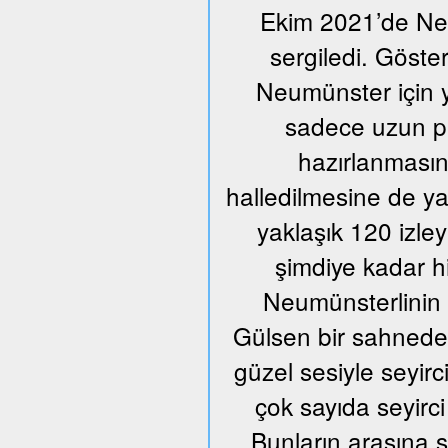
Ekim 2021’de Neum
sergiledi. Göste
Neumünster için y
sadece uzun pr
hazırlanmasın
halledilmesine de ya
yaklaşık 120 izle
şimdiye kadar h
Neumünsterlinin 
Gülsen bir sahnede ü
güzel sesiyle seyir
çok sayıda seyirci
Bunların arasına