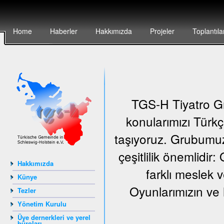
Home
Haberler
Hakkımızda
Projeler
Toplantıla
TGS-H Tiyatro Gr
konularımızı Türkç
taşıyoruz. Grubumuz
çeşitlilik önemlidir
Hakkımızda
farklı meslek v
Künye
Oyunlarımızın ve 
Tezler
Yönetim Kurulu
Üye dernerkleri ve yerel
büroları