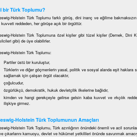
l bir Türk Toplumu?
eswig-Holstein Türk Toplumu farklı görüş, dini inanç ve eğilime bakmaksızın 
 kuvveti reddeden, her görüşe açık bir örgüttür.
eswig-Holstein Türk Toplumuna özel kişiler gibi tüzel kişiler (Dernek, Dini 
lcileri gibi) de üye olabilirler.
eswig-Holstein Türk Toplumu:
Partiler üstü bir kuruluştur,
Türklerin ve diğer göçmenlerin yasal, politik ve sosyal alanda eşit haklara 
sağlamak için çalışan örgüt olacaktır,
çoğulcudur,
özgürlükçü, demokratik, hukuk devletçilik ilkelerine bağlıdır,
kimden ve hangi gerekçeyle gelirse gelsin kaba kuvvet ve ırkçılık redde
ilişkiye girmez.
eswig-Holstein Türk Toplumunun Amaçları
eswig-Holstein Türk Toplumu, Türk azınlığının önündeki önemli ve acil sorun
ve çıkarlarını kamuoyu, devlet ve hükümet yetkilileri önünde savunmak amacı