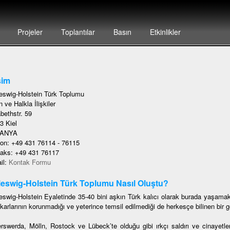
Projeler
Toplantılar
Basın
Etkinlikler
şim
eswig-Holstein Türk Toplumu
 ve Halkla İlişkiler
bethstr. 59
3 Kiel
ANYA
fon: +49 431 76114 - 76115
faks: +49 431 76117
il:
Kontak Formu
eswig-Holstein Türk Toplumu Nasıl Oluştu?
eswig-Holstein Eyaletinde 35-40 bini aşkın Türk kalıcı olarak burada yaşamak
karlarının korunmadığı ve yeterince temsil edilmediği de herkesçe bilinen bir ge
rswerda, Mölln, Rostock ve Lübeck’te olduğu gibi ırkçı saldırı ve cinayetler