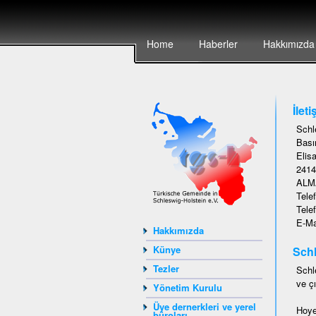
Home
Haberler
Hakkımızda
İleti
Schl
Basın
Elisa
2414
ALM
Tele
Tele
E-Ma
Hakkımızda
Künye
Schl
Tezler
Schl
ve çı
Yönetim Kurulu
Üye dernerkleri ve yerel
Hoye
büroları