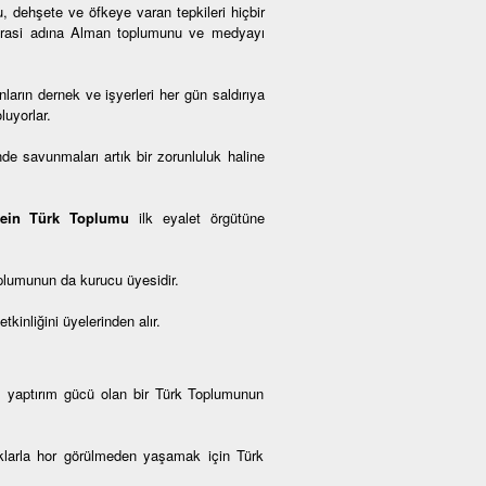
, dehşete ve öfkeye varan tepkileri hiçbir
okrasi adına Alman toplumunu ve medyayı
arın dernek ve işyerleri her gün saldırıya
luyorlar.
de savunmaları artık bir zorunluluk haline
tein Türk Toplumu
ilk eyalet örgütüne
plumunun da kurucu üyesidir.
inliğini üyelerinden alır.
, yaptırım gücü olan bir Türk Toplumunun
haklarla hor görülmeden yaşamak için Türk