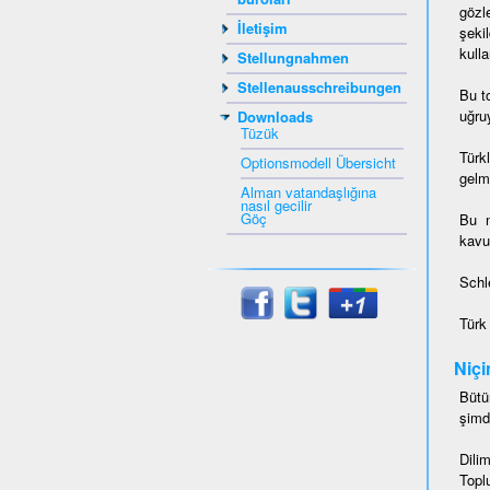
gözl
İletişim
şeki
kulla
Stellungnahmen
Stellenausschreibungen
Bu t
uğruy
Downloads
Tüzük
Türk
Optionsmodell Übersicht
gelmi
Alman vatandaşlığına
nasıl gecilir
Göç
Bu 
kavu
Schl
Türk
Niçi
Bütü
şimd
Dili
Topl