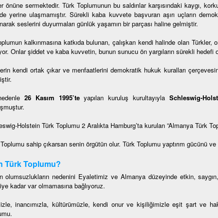
er önüne sermektedir. Türk Toplumunun bu saldırılar karşısındaki kaygı, korku
lde yerine ulaşmamıştır. Sürekli kaba kuvvete başvuran aşırı uçların dem
narak seslerini duyurmaları günlük yaşamın bir parçası haline gelmiştir.
oplumun kalkınmasına katkıda bulunan, çalışkan kendi halinde olan Türkler, onl
or. Onlar şiddet ve kaba kuvvetin, bunun sunucu ön yargıların sürekli hedefi o
lerin kendi ortak çıkar ve menfaatlerini demokratik hukuk kuralları çerçevesin
ştir.
nedenle
26 Kasım 1995’te
yapılan kuruluş kurultayıyla
Schleswig-Hols
şmuştur.
eswig-Holstein Türk Toplumu 2 Aralıkta Hamburg’ta kurulan ”Almanya Türk To
 Toplumu sahip çıkarsan senin örgütün olur. Türk Toplumu yaptırım gücünü ve etk
n Türk Toplumu?
n olumsuzlukların nedenini Eyaletimiz ve Almanya düzeyinde etkin, saygın
iye kadar var olmamasına bağlıyoruz.
mizle, inancımızla, kültürümüzle, kendi onur ve kişiliğimizle eşit şart ve 
umu.