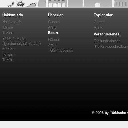
Hakkımızda
Haberler
Toplantılar
Hakkımızda
Güncel
Güncel
Künye
Arşiv
Arşiv
Tezler
Basın
Verschiedenes
Yönetim Kurulu
Güncel
Stellungnahmen
Üye dernerkleri ve yerel
Arşiv
Stellenausschreibun
büroları
TGS-H basında
İletişim
Tüzük
©
2026 by Türkische 