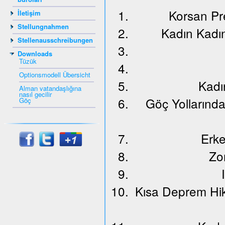
Korsan Pr
İletişim
Stellungnahmen
Kadın Kadı
Stellenausschreibungen
Downloads
Tüzük
Optionsmodell Übersicht
Kadı
Alman vatandaşlığına
nasıl gecilir
Göç Yollarınd
Göç
Erke
Zo
Kısa Deprem Hik