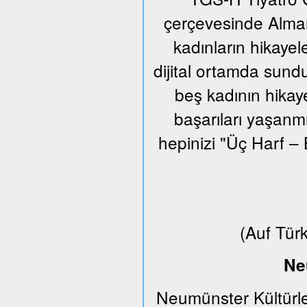
çerçevesinde Alman
kadınların hikayel
dijital ortamda sund
beş kadının hikaye
başarıları yaşanm
hepinizi "Üç Harf – 
(Auf Tür
Ne
Neumünster Kültürle