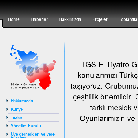
Home
Haberler
Hakkımızda
Projeler
Toplantıla
TGS-H Tiyatro Gr
konularımızı Türkç
taşıyoruz. Grubumuz
çeşitlilik önemlidir
Hakkımızda
farklı meslek v
Künye
Oyunlarımızın ve 
Tezler
Yönetim Kurulu
Üye dernerkleri ve yerel
büroları