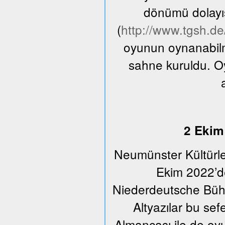
dönümü dolayıs
(
http://www.tgsh.d
oyunun oynanabilme
sahne kuruldu. O
2 Ekim 
Neumünster Kültürle
Ekim 2022’de
Niederdeutsche Bühn
Altyazılar bu se
Almancası ile de oyu