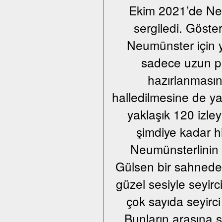
Ekim 2021’de Neum
sergiledi. Göste
Neumünster için y
sadece uzun pr
hazırlanmasın
halledilmesine de ya
yaklaşık 120 izle
şimdiye kadar h
Neumünsterlinin 
Gülsen bir sahnede ü
güzel sesiyle seyir
çok sayıda seyirci
Bunların arasına