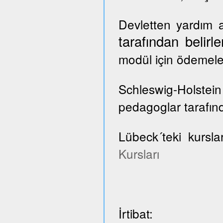
Devletten yardım a
tarafından belir
modül için ödemele
Schleswig-Holste
pedagoglar tarafınd
Lübeck´teki kursla
Kursları
İrtibat: