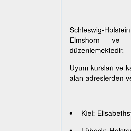
Schleswig-Holste
Elmshorn ve Pi
düzenlemektedir.
Uyum kursları ve kayı
alan adreslerden ve
Kiel: Elisabeths
Lübeck: Holste