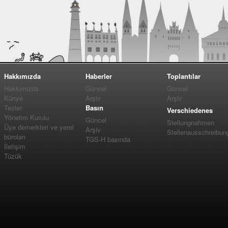
Hakkımızda
Haberler
Toplantılar
Hakkımızda
Güncel
Güncel
Künye
Arşiv
Arşiv
Tezler
Basın
Verschiedenes
Yönetim Kurulu
Güncel
Stellungnahmen
Üye dernerkleri ve yerel
Arşiv
Stellenausschreibun
büroları
TGS-H basında
İletişim
Tüzük