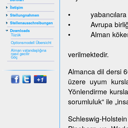
İletişim
• yabancılara ve
Stellungnahmen
• Avrupa birliği
Stellenausschreibungen
Downloads
• Alman kökenl
Tüzük
Optionsmodell Übersicht
Alman vatandaşlığına
verilmektedir.
nasıl gecilir
Göç
Almanca dil dersi 
üzere uyum kursla
Yönlendirme kurslar
sorumluluk“ ile „ins
Schleswig-Holste