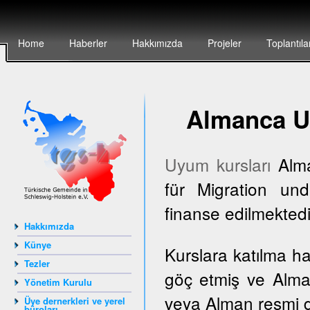
Home
Haberler
Hakkımızda
Projeler
Toplantıla
Almanca U
Uyum kursları
Alma
für Migration und
finanse edilmektedi
Hakkımızda
Künye
Kurslara katılma h
Tezler
göç etmiş ve Alma
Yönetim Kurulu
veya Alman resmi dai
Üye dernerkleri ve yerel
büroları