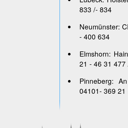
833 /- 834
Neumünster: Ch
- 400 634
Elmshorn: Hai
21 - 46 31 477 
Pinneberg: An
04101- 369 21