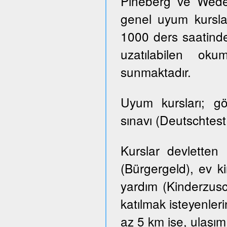
Pineberg ve Wedel 
genel uyum kursla
1000 ders saatinde
uzatılabilen ok
sunmaktadır.
Uyum kursları; g
sınavı (Deutschtes
Kurslar devletten
(Bürgergeld), ev k
yardım (Kinderzusch
katılmak isteyenler
az 5 km ise, ulaşım ü